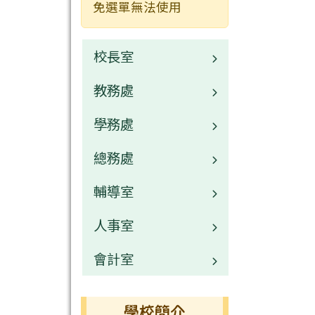
免選單無法使用
校長室
教務處
校長介紹
學務處
業務職掌
總務處
校園公告
業務職掌
輔導室
常用連結
校園公告
業務職掌
人事室
活動相簿
常用連結
校園公告
業務職掌
會計室
榮譽榜
活動相簿
常用連結
校園公告
業務職掌
行事曆
榮譽榜
活動相簿
常用連結
校園公告
業務職掌
學校簡介