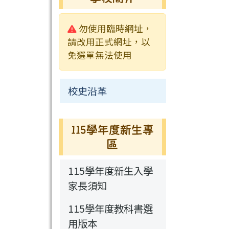
校園影音
行事曆
行事曆
活動相簿
常用連結
校園公告
警告:
勿使用臨時網址，
新聞采風
檔案下載
榮譽榜
常用連結
請改用正式網址，以
免選單無法使用
永福通訊
行事曆
115學年度新生
校史沿革
專區
115學年度新生專
區
115學年度新生入學
家長須知
115學年度教科書選
用版本