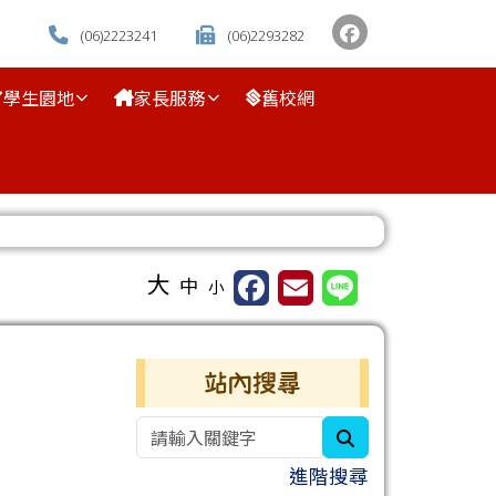
(06)2223241
(06)2293282
學生園地
家長服務
舊校網
⏸
大
中
小
右邊區域內容
站內搜尋
search
進階搜尋