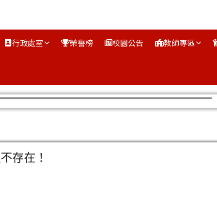
行政處室
榮譽榜
校園公告
教師專區
區域
組不存在！