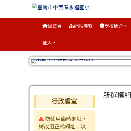
臺南市中西區永福國小
跳至主內容區
導覽列
回首頁
網站導覽
學校簡介
登入
工具列
頁尾區域
主內容
所選模
左邊區域內容
行政處室
警告:
勿使用臨時網址，
請改用正式網址，以