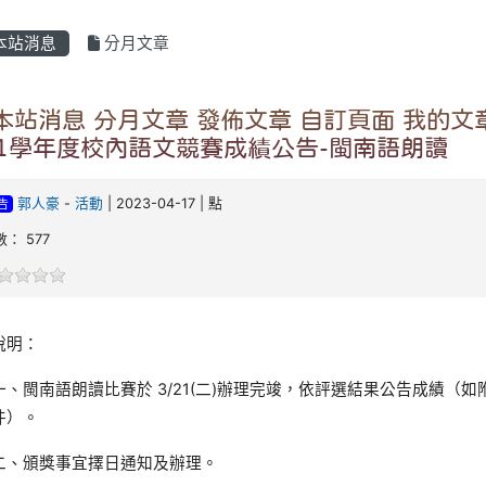
本站消息
分月文章
:: 本站消息 分月文章 發佈文章 自訂頁面 我的文
11學年度校內語文競賽成績公告-閩南語朗讀
郭人豪
-
活動
| 2023-04-17 | 點
告
： 577
說明：
一、閩南語朗讀比賽於 3/21(二)辦理完竣，依評選結果公告成績（如
件）。
二、頒獎事宜擇日通知及辦理。