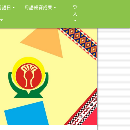
登
母語日
母語競賽成果
入