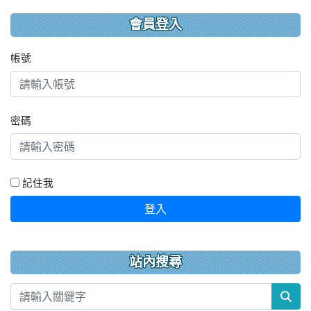
會員登入
帳號
密碼
記住我
登入
站內搜尋
sea