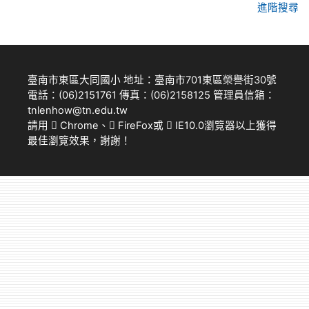
進階搜尋
臺南市東區大同國小 地址：臺南市701東區榮譽街30號
電話：(06)2151761 傳真：(06)2158125 管理員信箱：
tnlenhow@tn.edu.tw
請用
Chrome
、
FireFox
或
IE10.0瀏覽器以上獲得
最佳瀏覽效果，謝謝！