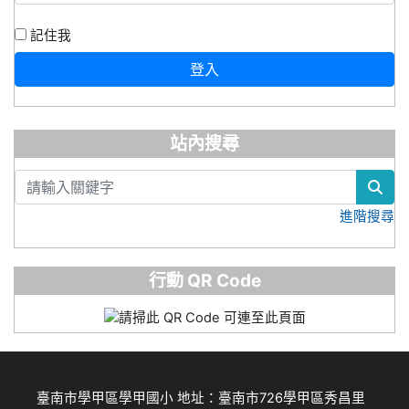
記住我
登入
站內搜尋
sea
進階搜尋
行動 QR Code
臺南市學甲區學甲國小 地址：臺南市726學甲區秀昌里