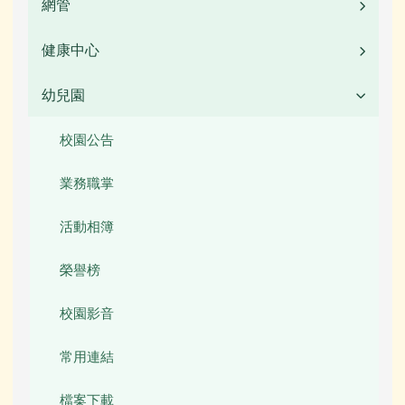
常用連結
校園公告
網管
業務職掌
榮譽榜
活動相簿
常用連結
校園公告
健康中心
校園公告
校園影音
榮譽榜
檔案下載
常用連結
活動相簿
幼兒園
校園公告
檔案下載
校園影音
行事曆
檔案下載
榮譽榜
業務職掌
校園公告
行事曆
公開資訊
行事曆
校園影音
行事曆
業務職掌
本土語言專區
檔案下載
檔案下載
活動相簿
圖書館數位資源館
行事曆
行事曆
榮譽榜
網管常用連結
校園影音
關於我們
常用連結
校務行政
檔案下載