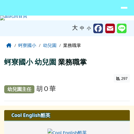
臺南市北門區蚵寮國民小學網站
導覽列
跳至主內容區
工具列
大
中
小
頁尾區域
主內容區域
Home
蚵寮國小
幼兒園
業務職掌
蚵寮國小
幼兒園
業務職掌
297
胡Ｏ華
幼兒園主任
左邊區域內容
Cool English酷英