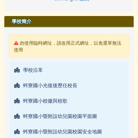
學校簡介
警告:
勿使用臨時網址，請改用正式網址，以免選單無法
使用
學校沿革
蚵寮國小光復後歷任校長
蚵寮國小校徽與校歌
蚵寮國小暨附設幼兒園校園平面圖
蚵寮國小暨附設幼兒園校園安全地圖