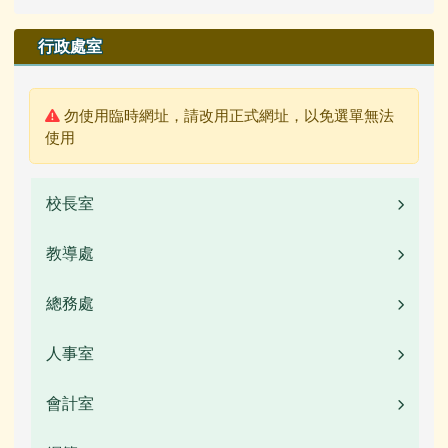
行政處室
警告:
勿使用臨時網址，請改用正式網址，以免選單無法
使用
校長室
教導處
業務職掌
校長簡介(另開新視窗)
總務處
業務職掌
校園公告
人事室
業務職掌
常用連結
校園公告
會計室
業務職掌
活動相簿