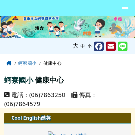
臺南市北門區蚵寮國民小學網站
導覽列
跳至主內容區
工具列
大
中
小
頁尾區域
主內容區域
Home
蚵寮國小
健康中心
蚵寮國小
健康中心
電話：(06)7863250
傳真：
(06)7864579
左邊區域內容
Cool English酷英