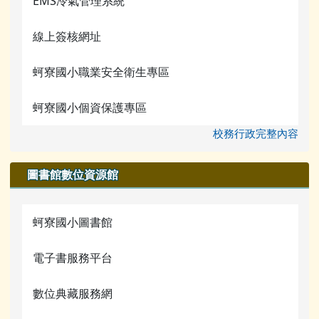
檔案下載
EMS冷氣管理系統
蚵寮評鑑網站
行事曆
線上簽核網址
電腦課程資源
蚵寮國小職業安全衛生專區
宣導網站
蚵寮國小個資保護專區
校務行政完整內容
圖書館數位資源館
蚵寮國小圖書館
電子書服務平台
數位典藏服務網