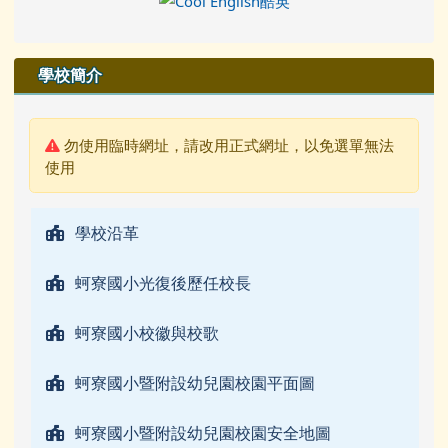
學校簡介
警告:
勿使用臨時網址，請改用正式網址，以免選單無法
使用
學校沿革
蚵寮國小光復後歷任校長
蚵寮國小校徽與校歌
蚵寮國小暨附設幼兒園校園平面圖
蚵寮國小暨附設幼兒園校園安全地圖