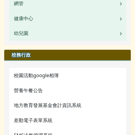
活動相簿
常用連結
校園公告
網管
業務職掌
榮譽榜
活動相簿
常用連結
校園公告
健康中心
校園公告
校園影音
榮譽榜
檔案下載
常用連結
活動相簿
幼兒園
校園公告
檔案下載
校園影音
行事曆
檔案下載
榮譽榜
業務職掌
校園公告
校務行政
行事曆
公開資訊
行事曆
校園影音
行事曆
業務職掌
本土語言專區
檔案下載
校園活動google相簿
檔案下載
活動相簿
圖書館數位資源館
行事曆
營養午餐公告
行事曆
榮譽榜
網管常用連結
地方教育發展基金會計資訊系統
校園影音
關於我們
差勤電子表單系統
常用連結
校務行政