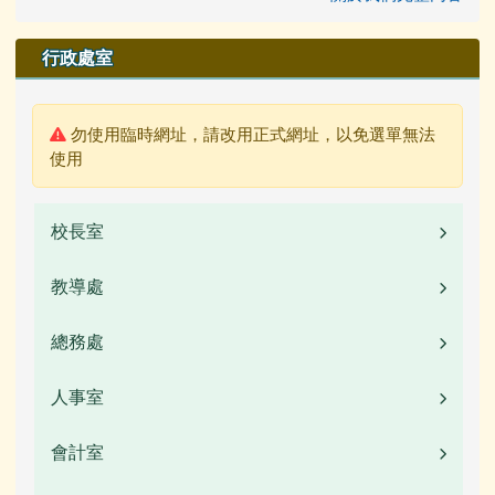
行政處室
警告:
勿使用臨時網址，請改用正式網址，以免選單無法
使用
校長室
教導處
業務職掌
校長簡介(另開新視窗)
總務處
業務職掌
校園公告
人事室
業務職掌
常用連結
校園公告
會計室
業務職掌