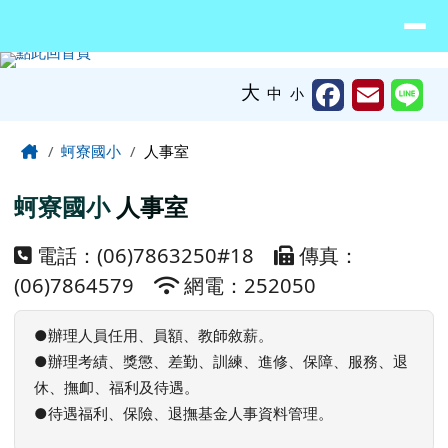
臺南市北門區蚵寮國民小學網站
導覽列
跳至主內容區
工具列
大
中
小
頁尾區域
主內容區域
Home
蚵寮國小
人事室
蚵寮國小
人事室
電話：(06)7863250#18
傳真：
(06)7864579
網電：252050
●辦理人員任用、員額、教師敘薪。
●辦理考績、獎懲、差勤、訓練、進修、保障、服務、退
休、撫卹、福利及待遇。
●待遇福利、保險、退撫基金人事資料管理。