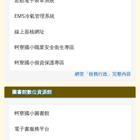
差勤電子表單系統
常用連結
校務行政
檔案下載
EMS冷氣管理系統
蚵寮評鑑網站
行事曆
線上簽核網址
電腦課程資源
蚵寮國小職業安全衛生專區
宣導網站
蚵寮國小個資保護專區
網管「校務行政」完整內容
圖書館數位資源館
蚵寮國小圖書館
電子書服務平台