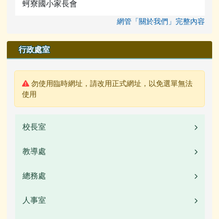
蚵寮國小家長會
網管「關於我們」完整內容
行政處室
警告:
勿使用臨時網址，請改用正式網址，以免選單無法
使用
校長室
教導處
業務職掌
校長簡介(另開新視窗)
總務處
業務職掌
校園公告
人事室
業務職掌