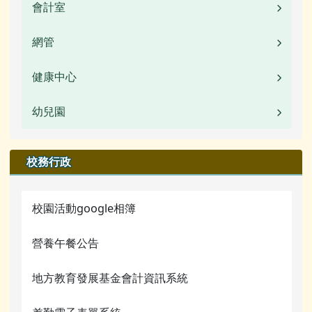
常用連結
校園公告
會計室
業務職掌
活動相簿
常用連結
校園公告
網管
業務職掌
榮譽榜
活動相簿
常用連結
校園公告
健康中心
校園公告
校園影音
榮譽榜
檔案下載
常用連結
活動相簿
幼兒園
校園公告
檔案下載
校園影音
行事曆
檔案下載
榮譽榜
業務職掌
校園公告
校務行政
行事曆
公開資訊
行事曆
校園影音
行事曆
業務職掌
本土語言專區
檔案下載
校園活動google相簿
檔案下載
活動相簿
圖書館數位資源館
行事曆
營養午餐公告
行事曆
榮譽榜
網管常用連結
地方教育發展基金會計資訊系統
校園影音
關於我們