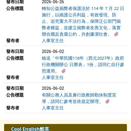
發布日期
2026-06-26
公告標題
轉知公益揭弊者保護法於 114 年 7 月 22 日
施行，以維護公共利益，有效發現、防
止、追究重大不法行為，保障泛公部門揭
弊者權益，並建立揭弊者友善文化，落實
有1個
聯合國反貪腐公約，共創廉潔社會。
發布者
人事室主任
發布日期
2026-06-02
公告標題
檢送「中華民國116年（西元2027年）政府
行政機關辦公 日曆表」1份，請同仁自行參
有2個附檔
照運用。
發布者
人事室主任
發布日期
2026-06-02
公告標題
有關公務人員及兼行政教師勤休制度宣
有1個附檔
導，請同仁參考並依規定辦理。
發布者
人事室主任
左邊區域內容
Cool English酷英