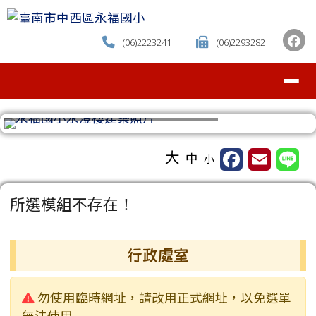
臺南市中西區永福國小
跳至主內容區
(06)2223241
(06)2293282
導覽列
⏸
工具列
大
中
小
頁尾區域
主內容區域
所選模組不存在！
左邊區域內容
行政處室
警告:
勿使用臨時網址，請改用正式網址，以免選單
無法使用