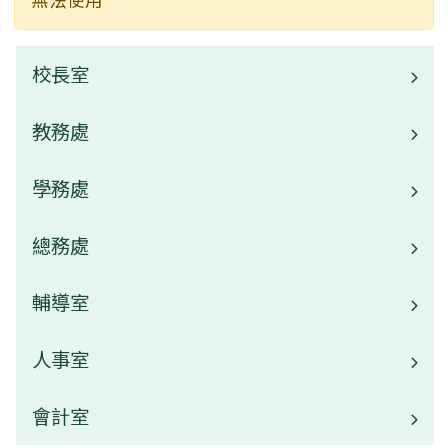
校長室
教務處
校長介紹
學務處
業務職掌
校園公告
總務處
業務職掌
常用連結
校園公告
輔導室
業務職掌
活動相簿
常用連結
校園公告
人事室
業務職掌
榮譽榜
活動相簿
常用連結
校園公告
會計室
業務職掌