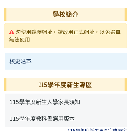
行事曆
榮譽榜
活動相簿
常用連結
校園公告
業務職掌
學校簡介
校園影音
行事曆
行事曆
活動相簿
常用連結
校園公告
警告:
勿使用臨時網址，請改用正式網址，以免選單
新聞采風
檔案下載
榮譽榜
常用連結
無法使用
永福通訊
行事曆
校史沿革
115學年度新生專區
115學年度新生專區
115學年度新生入學家長須知
115學年度教科書選用版本
115學年度新生專區完整內容