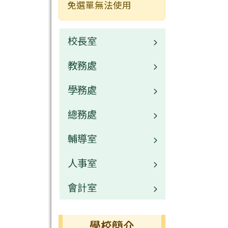
免選單無法使用
校長室
教務處
校長介紹
學務處
業務職掌
總務處
校園公告
業務職掌
輔導室
常用連結
校園公告
業務職掌
人事室
活動相簿
常用連結
校園公告
業務職掌
會計室
榮譽榜
活動相簿
常用連結
校園公告
業務職掌
行事曆
榮譽榜
活動相簿
常用連結
校園公告
業務職掌
學校簡介