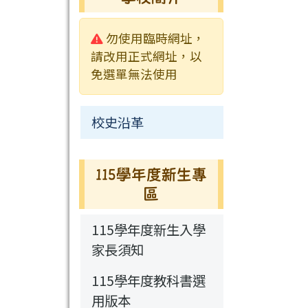
校園影音
行事曆
行事曆
活動相簿
常用連結
校園公告
警告:
勿使用臨時網址，
新聞采風
檔案下載
榮譽榜
常用連結
請改用正式網址，以
免選單無法使用
永福通訊
行事曆
115學年度新生
校史沿革
專區
115學年度新生專
區
115學年度新生入學
家長須知
115學年度教科書選
用版本