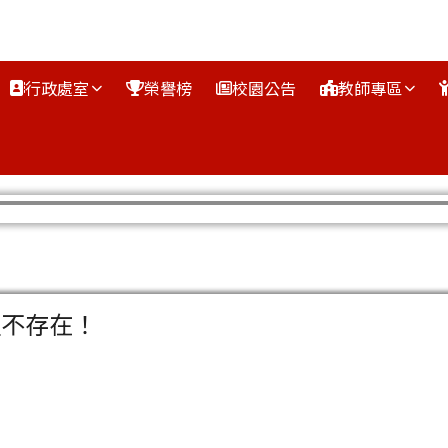
行政處室
榮譽榜
校園公告
教師專區
區域
組不存在！