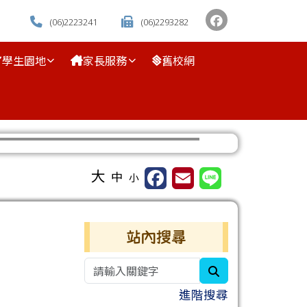
(06)2223241
(06)2293282
學生園地
家長服務
舊校網
⏸
大
中
小
右邊區域內容
站內搜尋
search
進階搜尋