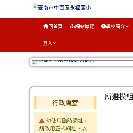
臺南市中西區永福國小
跳至主內容區
導覽列
回首頁
網站導覽
學校簡介
登入
工具列
頁尾區域
主內容
所選模
左邊區域內容
行政處室
警告:
勿使用臨時網址，
請改用正式網址，以