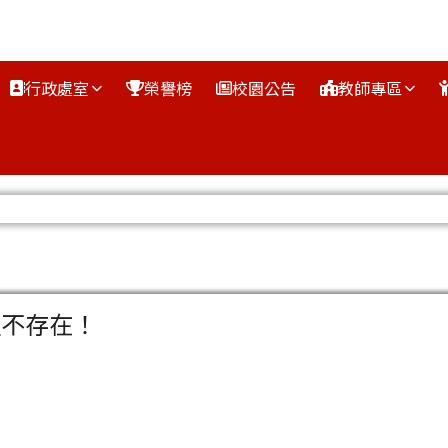
行政處室
榮譽榜
校園公告
教師專區
區域
組不存在！