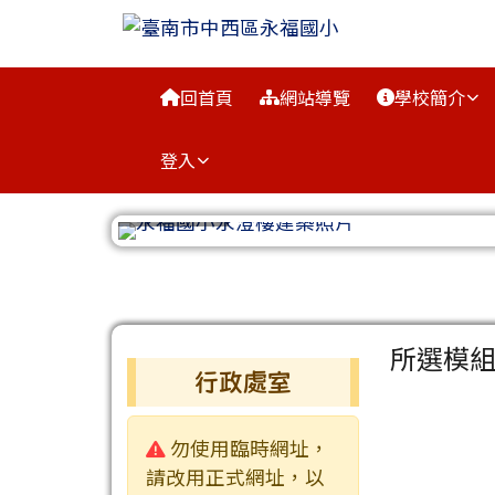
臺南市中西區永福國小
跳至主內容區
導覽列
回首頁
網站導覽
學校簡介
登入
工具列
頁尾區域
主內容
所選模
左邊區域內容
行政處室
警告:
勿使用臨時網址，
請改用正式網址，以