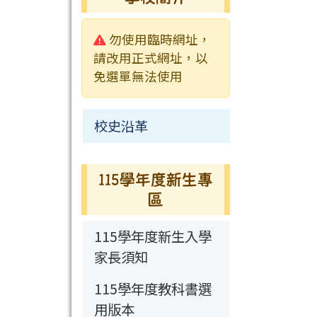
校園影音
行事曆
行事曆
活動相簿
常用連結
校園公告
警告:
勿使用臨時網址，
新聞采風
檔案下載
榮譽榜
常用連結
請改用正式網址，以
免選單無法使用
永福通訊
行事曆
115學年度新生
校史沿革
專區
115學年度新生專
區
115學年度新生入學
家長須知
115學年度教科書選
用版本