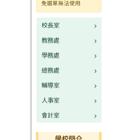
免選單無法使用
校長室
教務處
校長介紹
學務處
業務職掌
總務處
校園公告
業務職掌
輔導室
常用連結
校園公告
業務職掌
人事室
活動相簿
常用連結
校園公告
業務職掌
會計室
榮譽榜
活動相簿
常用連結
校園公告
業務職掌
行事曆
榮譽榜
活動相簿
常用連結
校園公告
業務職掌
學校簡介