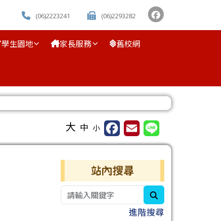
(06)2223241
(06)2293282
學生園地
家長服務
舊校網
⏸
大
中
小
右邊區域內容
站內搜尋
search
進階搜尋