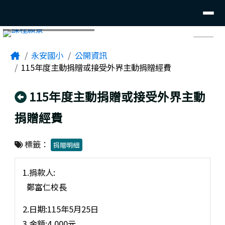
臺南市後壁區永安國小
導覽列
跳至主內容區
頁尾區域
主內容區域
⏸
Home
永安國小
公開資訊
115年度主動捐贈或接受外界主動捐贈經費
回上頁
115年度主動捐贈或接受外界主動
捐贈經費
標籤：
捐贈明細
1.捐款人:
鄭富仁校長
2.日期:115年5月25日
3.金額:4,000元