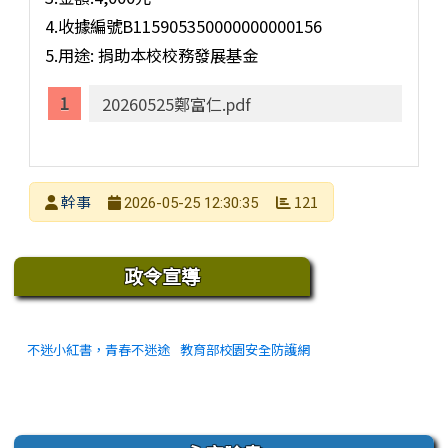
4.收據編號B115905350000000000156
5.用途: 捐助本校校務發展基金
20260525鄭富仁.pdf
發布者
幹事
121
2026-05-25 12:30:35
發布日期
瀏覽次數
下中區域內容
政令宣導
不迷小紅書，青春不迷途
教育部校園安全防護網