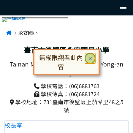
臺南市後壁區永安國小
導覽列
跳至主內容區
頁尾區域
主內容區域
⏸
Home
永安國小
臺南市後壁區永安國民小學
無權限觀看此內
關閉
×
Tainan Municipal Houbi District Yong-an
容
Elementary School
對話框已開啟。請使用 Tab 鍵在選
學校電話：(06)6881763
學校傳真：(06)6881724
學校地址：731臺南市後壁區上茄苳里48之5
號
校長室