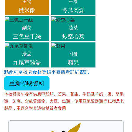
主食
主菜
糙米飯
冬瓜肉燥
副菜
蔬菜
三色豆干絲
炒空心菜
湯品
附餐
九尾草雞湯
蘋果
點此可至校園食材登錄平臺觀看詳細資訊
重新擷取資料
本校營養午餐有供應甲殼類、芒果、花生、牛奶及羊奶、蛋、堅果
類、芝麻、含麩質穀物、大豆、魚類、使用亞硫酸鹽類等11種及其
製品，不適合對其過敏體質者食用
左邊區域內容