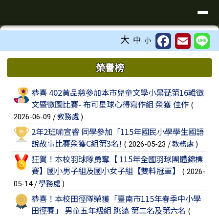
臺南市歸仁區文化國小全球資訊站
導覽列
跳至主內容區
工具列
大
中
小
⏸
頁尾區域
上中區域內容
榮譽榜
榮譽榜列表
恭喜 402黃品慈參加本市兒童文學小黑琵第16輯徵
文暨徵圖比賽- 布可星球心得寫作組 榮獲 佳作
(
/
教務處
)
2026-06-09
2年2班喻宣睿 同學參加「115年國民小學學生國語
說故事比賽榮獲C組第3名!
(
/
教務處
)
2026-05-23
狂賀！本校羽球隊勇奪【 115年全國羽球團體錦標
賽】國小男子組及國小女子組【雙料冠軍】
(
2026-
/
學務處
)
05-14
恭喜！本校田徑隊榮獲「臺南市115年春季中小學
田徑賽」 男童五年級組 跳遠 第二名及第六名
(