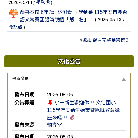
/
學務處
)
2026-05-14
恭喜本校 6年7班 林佾萱 同學榮獲 115年度市長盃
語文競賽國語演說組「第二名」！
(
/
2026-05-13
教務處
)
《
點此觀看完整榮譽榜
》
文化公告
最新發布
新聞列表
發布日期
2026-08-06
公告標題
小一新生歡迎你!!! 文化國小
115學年度新生始業暨親職教育講
有2個附檔
座來囉!!!
發布來源
輔導室
發布日期
2026-08-05