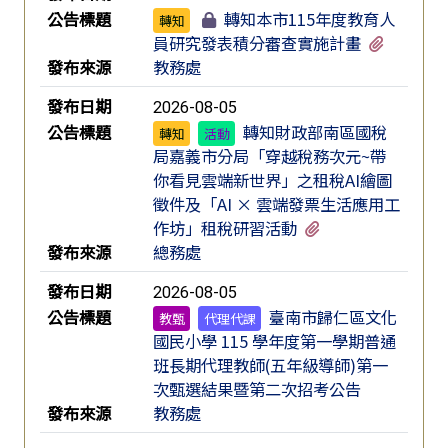
公告標題
轉知本市115年度教育人
轉知
有2個附
員研究發表積分審查實施計畫
發布來源
教務處
發布日期
2026-08-05
公告標題
轉知財政部南區國稅
轉知
活動
局嘉義市分局「穿越稅務次元~帶
你看見雲端新世界」之租稅AI繪圖
徵件及「AI × 雲端發票生活應用工
有2個附檔
作坊」租稅研習活動
發布來源
總務處
發布日期
2026-08-05
公告標題
臺南市歸仁區文化
教甄
代理代課
國民小學 115 學年度第一學期普通
班長期代理教師(五年級導師)第一
次甄選結果暨第二次招考公告
發布來源
教務處