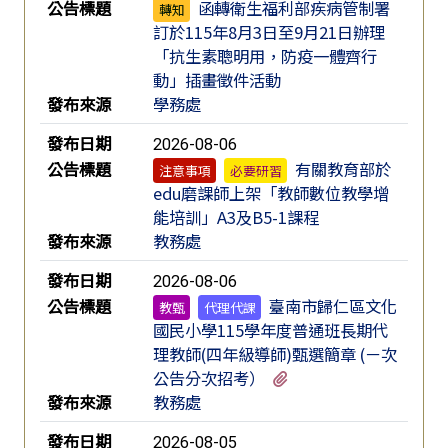
公告標題
函轉衛生福利部疾病管制署
轉知
訂於115年8月3日至9月21日辦理
「抗生素聰明用，防疫一體齊行
動」插畫徵件活動
發布來源
學務處
發布日期
2026-08-06
公告標題
有關教育部於
注意事項
必要研習
edu磨課師上架「教師數位教學增
能培訓」A3及B5-1課程
發布來源
教務處
發布日期
2026-08-06
公告標題
臺南市歸仁區文化
教甄
代理代課
國民小學115學年度普通班長期代
理教師(四年級導師)甄選簡章 (ㄧ次
有2個附檔
公告分次招考）
發布來源
教務處
發布日期
2026-08-05