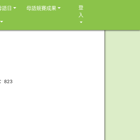
登
母語日
母語競賽成果
入
： 823