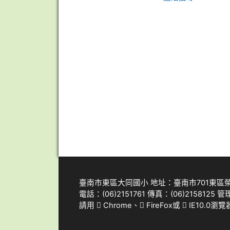
臺南市東區大同國小 地址：臺南市701東區
電話：(06)2151761 傳真：(06)2158125 管
請用
Chrome
、
FireFox
或
IE10.0