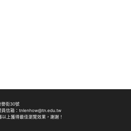
榮譽街30號
理員信箱：tnlenhow@tn.edu.tw
瀏覽器以上獲得最佳瀏覽效果，謝謝！