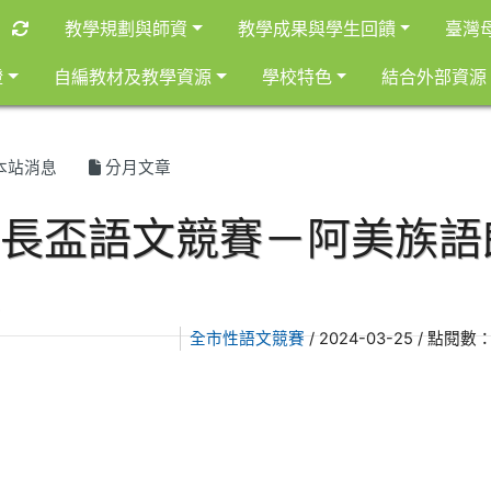
重新取得佈景設定
教學規劃與師資
教學成果與學生回饋
臺灣
證
自編教材及教學資源
學校特色
結合外部資源
本站消息
分月文章
市長盃語文競賽－阿美族語
讀
全市性語文競賽
/ 2024-03-25 / 點閱數：