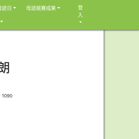
登
母語日
母語競賽成果
入
朗
 1090