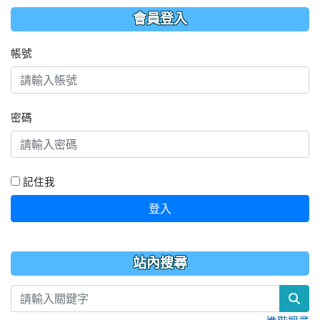
會員登入
帳號
密碼
記住我
登入
站內搜尋
sea