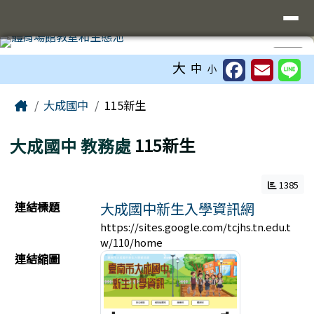
臺南市立大成國中全球資訊網
導覽列
跳至主內容區
工具列
⏸
大
中
小
頁尾區域
主內容區域
Home
大成國中
115新生
大成國中
教務處
115新生
1385
連結列表
連結標題
大成國中新生入學資訊網
https://sites.google.com/tcjhs.tn.edu.t
w/110/home
連結縮圖