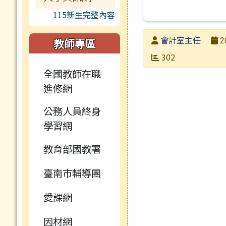
115新生完整內容
發布者
會計室主任
教師專區
2
發布日期
瀏覽次數
302
全國教師在職
進修網
公務人員終身
學習網
教育部國教署
臺南市輔導團
愛課網
因材網