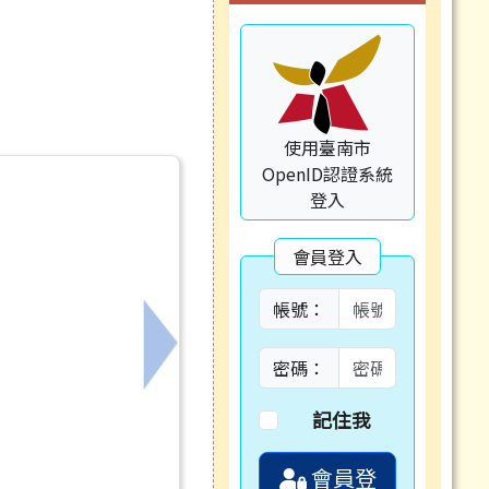
使用臺南市
OpenID認證系統
登入
會員登入
帳號：
下一筆：5月份基金來源、用途及餘絀
密碼：
記住我
會員登