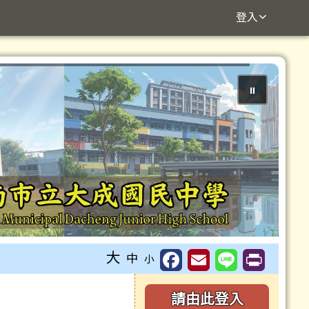
登入
⏸
大
中
小
右邊區域內容
請由此登入