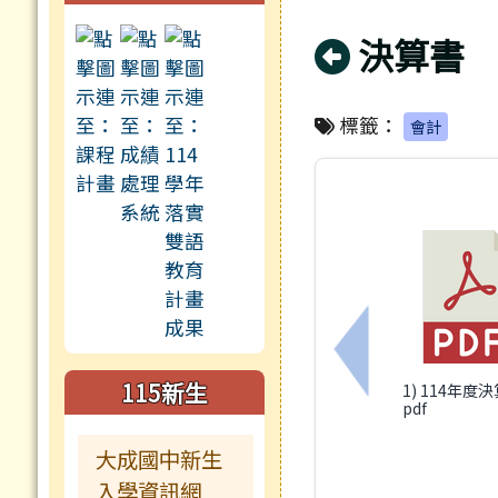
回上頁
決算書
標籤：
會計
上一筆：6月份
115新生
1) 114年度決
pdf
大成國中新生
入學資訊網