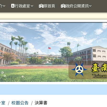
訊網
介
行政處室
原首頁
政府公開資訊
計室
校園公告
決算書