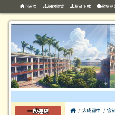
臺南市立大成國中全球資
導覽列
跳至主內容區
回首頁
網站導覽
檔案下載
學校簡
工具列
頁尾區域
主內容區域
左邊區域內容
Home
一般連結
大成國中
會