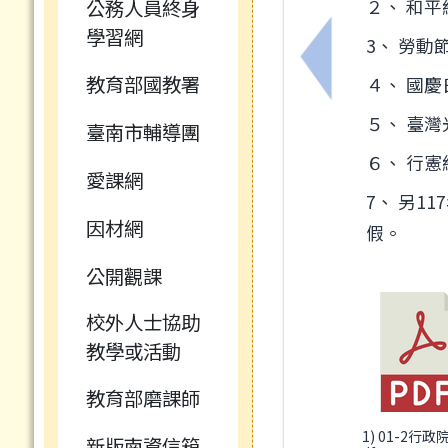
公務人員終身
２、 和平
學習網
3、 勞動
上一筆：轉知教
教育部國教署
４、 國慶
５、 臺
臺南市輔導團
６、 行憲
愛課網
7、 另1
因材網
假。
公開觀課
校外人士協助
教學或活動
教育部磨課師
1) 01-2行政
新版南資信箱