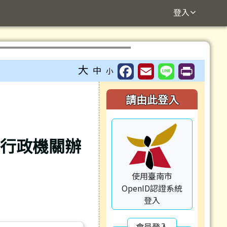
登入
⏸
大
中
小
右邊區域內容
請由此登入
府行政機關辦
使用臺南市
OpenID認證系統
登入
會員登入