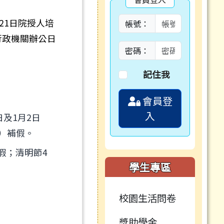
月21日院授人培
帳號：
府行政機關辦公日
密碼：
記住我
會員登
入
日及1月2日
三）補假。
假；清明節4
學生專區
校園生活問卷
獎助學金