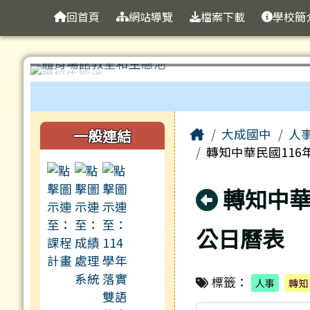
臺南市立大成國中全球資
導覽列
跳至主內容區
回首頁
網站導覽
檔案下載
學校簡
工具列
頁尾區域
主內容區域
左邊區域內容
Home
一般連結
大成國中
人
轉知中華民國116
回上頁
轉知中華
公日曆表
標籤：
人事
轉知