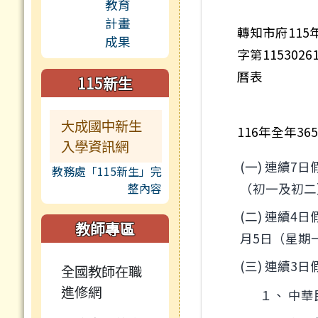
轉知市府115
字第11530
曆表
115新生
大成國中新生
116年全年3
入學資訊網
(一) 連續7
教務處「115新生」完
整內容
（初一及初二
(二) 連續
教師專區
月5日（星期
(三) 連續3
全國教師在職
進修網
１、 中