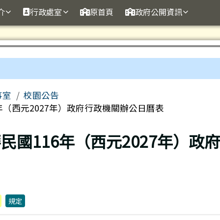
訊網
介
行政處室
原首頁
政府公開資訊
事室
校園公告
年（西元2027年）政府行政機關辦公日曆表
民國116年（西元2027年）政
規定