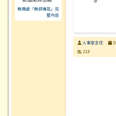
df
教務處「教師專區」完
整內容
發布者
人事室主任
2
發布日期
瀏覽次數
218