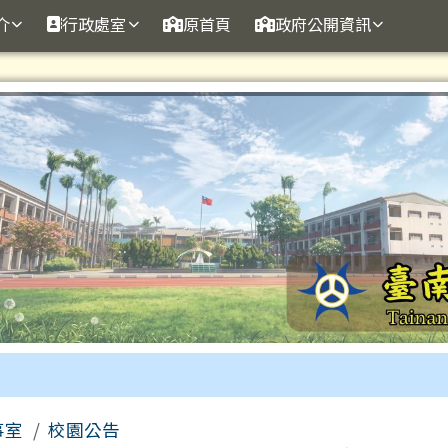
訊網
介
行政處室
原首頁
政府公開資訊
事室
校園公告