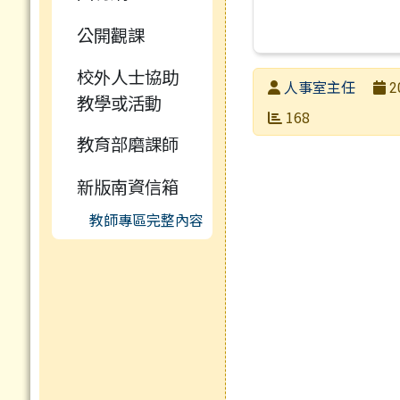
公開觀課
校外人士協助
發布者
人事室主任
2
教學或活動
發布日期
瀏覽次數
168
教育部磨課師
新版南資信箱
教師專區完整內容