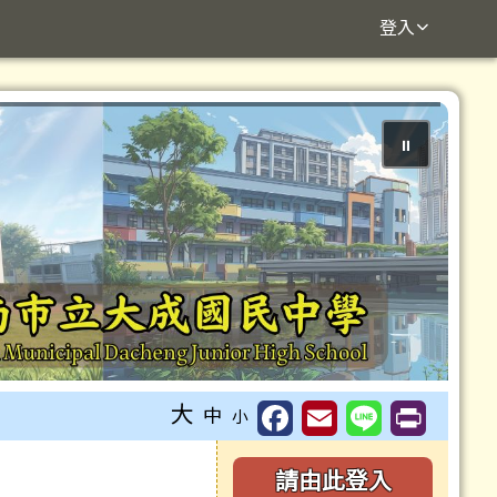
登入
⏸
大
中
小
右邊區域內容
請由此登入