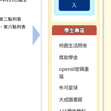
入
第二點附表
、第六點附表
學生專區
15年6月29日前送教育局初審
下一筆：轉知行政院修正發布「天然災
校園生活問卷
獎助學金
openid密碼重
設
布可星球
大成圖書館
115學年教科