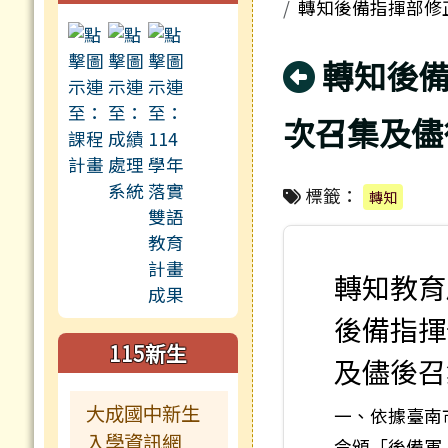
轉知後備指揮部修
回上頁
轉知後
次召集及儘
標籤：
轉知
轉知教育
後備指揮
115新生
及儘後召
大成國中新生
一、依據臺南市
入學資訊網
令頒「後備軍