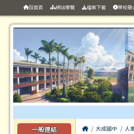
臺南市立大成國中全球資
導覽列
跳至主內容區
回首頁
網站導覽
檔案下載
學校簡
工具列
頁尾區域
主內容區域
左邊區域內容
Home
一般連結
大成國中
人