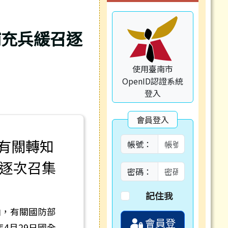
補充兵緩召逐
使用臺南市
OpenID認證系統
登入
會員登入
，有關轉知
帳號：
逐次召集
密碼：
記住我
號函，有關國防部
會員登
4月29日國全