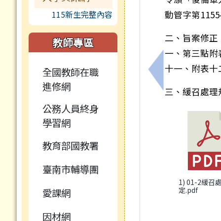
115新生完整內容
動管字第115
二、旨案修正
教師專區
一、第三點附
十一、附表十
全國教師在職
上一筆：轉知「
進修網
三、緩召處理
公務人員終身
學習網
教育部國教署
臺南市輔導團
1) 01-2緩
定.pdf
愛課網
因材網