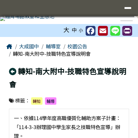
臺南市立大成國中全球資訊網
導覽列
跳至主內容區
工具列
⏸
大
中
小
頁尾區域
主內容區域
Home
大成國中
輔導室
校園公告
轉知-南大附中-技職特色宣導說明會
回上頁
轉知-南大附中-技職特色宣導說明
會
標籤：
轉知
輔導
一、依據114學年度高職優質化輔助方案子計畫：
「114-3-3辦理國中學生家長之技職特色宣導」辦
理。