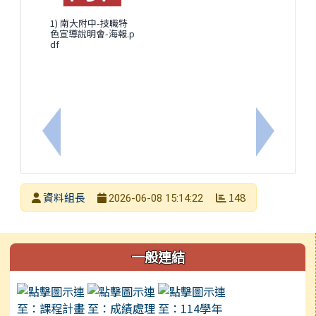
1) 南大附中-技職特
色宣導說明會-海報.p
df
上一筆：轉知修正本市資優中心辦理115年度7-9月
下一筆：
發布者
資料組長
148
2026-06-08 15:14:22
發布日期
瀏覽次數
左邊區域內容
一般連結