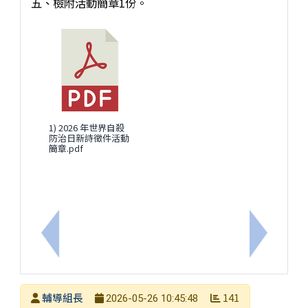
五、檢附活動簡章1份。
1) 2026 年世界自殺
防治日新詩徵件活動
簡章.pdf
上一筆：轉知國立高雄師範大學辦理115年「教師在
下一筆：
發布者
輔導組長
141
2026-05-26 10:45:48