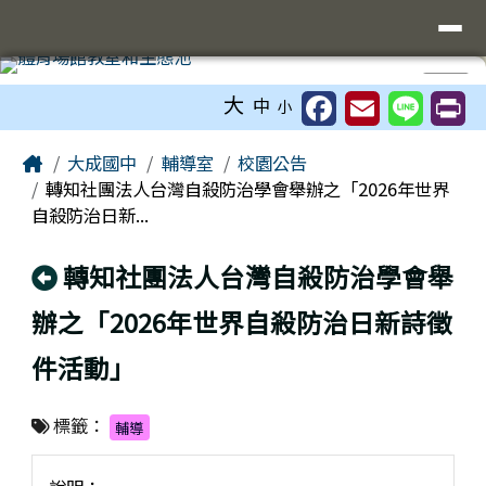
臺南市立大成國中全球資訊網
導覽列
跳至主內容區
工具列
⏸
大
中
小
頁尾區域
主內容區域
Home
大成國中
輔導室
校園公告
轉知社團法人台灣自殺防治學會舉辦之「2026年世界
自殺防治日新...
回上頁
轉知社團法人台灣自殺防治學會舉
辦之「2026年世界自殺防治日新詩徵
件活動」
標籤：
輔導