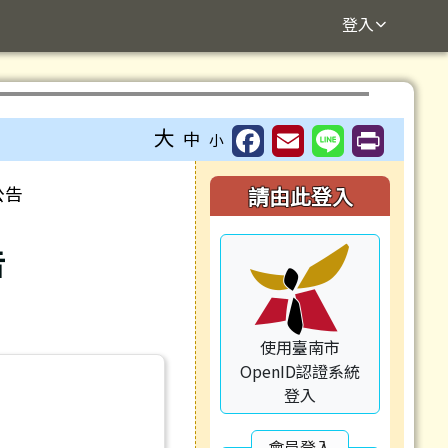
登入
⏸
大
中
小
右邊區域內容
公告
請由此登入
告
使用臺南市
OpenID認證系統
登入
會員登入