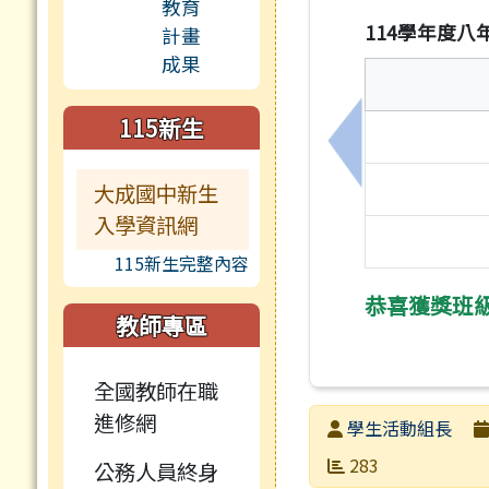
114學年度
115新生
上一筆：114學
大成國中新生
入學資訊網
115新生完整內容
恭喜獲獎班
教師專區
全國教師在職
進修網
發布者
學生活動組長
發布日期
瀏覽次數
283
公務人員終身