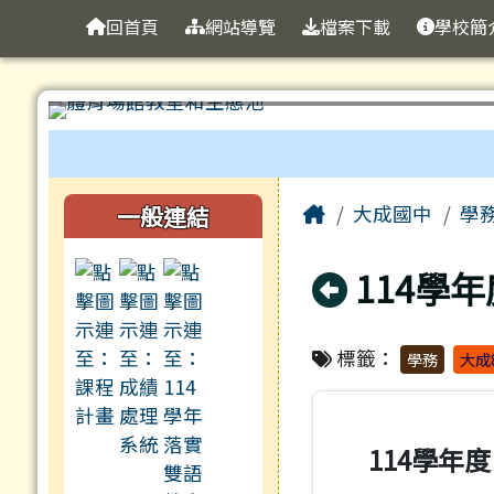
臺南市立大成國中全球資
導覽列
跳至主內容區
回首頁
網站導覽
檔案下載
學校簡
工具列
頁尾區域
主內容區域
左邊區域內容
Home
一般連結
大成國中
學
回上頁
114學
標籤：
學務
大成
114學年