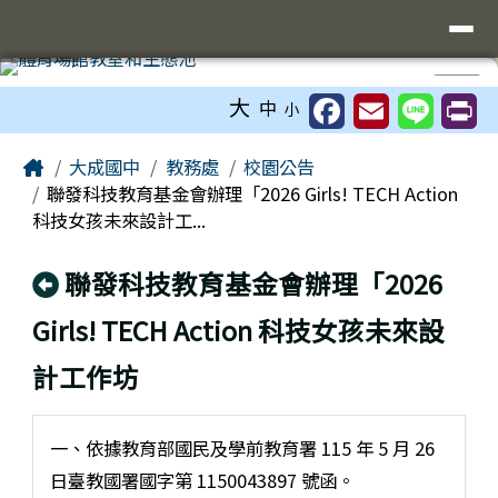
臺南市立大成國中全球資訊網
導覽列
跳至主內容區
工具列
⏸
大
中
小
頁尾區域
主內容區域
Home
大成國中
教務處
校園公告
聯發科技教育基金會辦理「2026 Girls! TECH Action
科技女孩未來設計工...
回上頁
聯發科技教育基金會辦理「2026
Girls! TECH Action 科技女孩未來設
計工作坊
一、依據教育部國民及學前教育署 115 年 5 月 26
日臺教國署國字第 1150043897 號函。