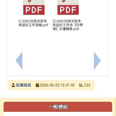
1) 2026 科技女孩未
2) 2026 科技女孩未
來設計工作海報.pdf
來設計工作坊【中學
場】計畫簡章.pdf
上一筆：115年度科學教育「校園生物多樣性暨蝴蝶
下一筆：
發布者
設備組長
133
2026-06-02 16:31:42
發布日期
瀏覽次數
左邊區域內容
一般連結