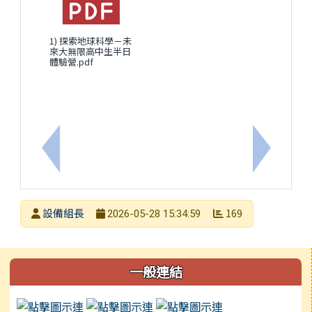
1) 探索地球科學－未
來大無限高中生半日
體驗營.pdf
上一筆：115學年教科書版本
下一筆：
發布者
設備組長
169
2026-05-28 15:34:59
發布日期
瀏覽次數
左邊區域內容
一般連結