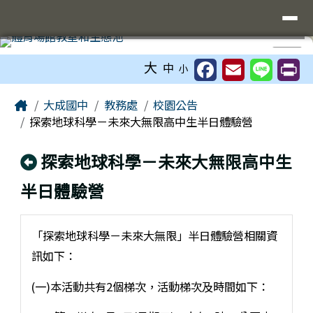
臺南市立大成國中全球資訊網
導覽列
跳至主內容區
工具列
⏸
大
中
小
頁尾區域
主內容區域
Home
大成國中
教務處
校園公告
探索地球科學－未來大無限高中生半日體驗營
回上頁
探索地球科學－未來大無限高中生
半日體驗營
「探索地球科學－未來大無限」半日體驗營相關資
訊如下：
(一)本活動共有2個梯次，活動梯次及時間如下：