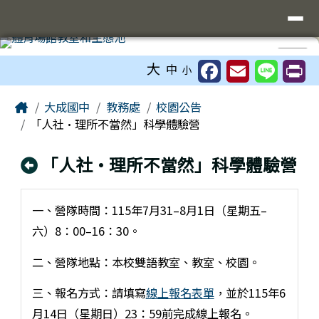
臺南市立大成國中全球資訊網
導覽列
跳至主內容區
工具列
⏸
大
中
小
頁尾區域
主內容區域
Home
大成國中
教務處
校園公告
「人社•理所不當然」科學體驗營
回上頁
「人社•理所不當然」科學體驗營
一、營隊時間：115年7月31–8月1日（星期五–
六）8：00–16：30。
二、營隊地點：本校雙語教室、教室、校園。
三、報名方式：請填寫
線上報名表單
，並於115年6
月14日（星期日）23：59前完成線上報名。