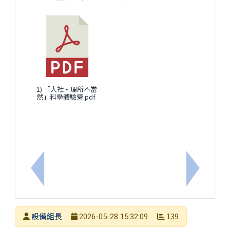
1) 「人社•理所不當
然」科學體驗營.pdf
上一筆：探索地球科學－未來大無限高中生半日體驗
下一筆：2
發布者
設備組長
139
2026-05-28 15:32:09