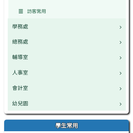
訪客常用
學務處
總務處
業務職掌
校園公告
輔導室
業務職掌
檔案下載
校園公告
人事室
業務職掌
行事曆
檔案下載
校園公告
會計室
業務職掌
午餐中心
行事曆
檔案下載
校園公告
幼兒園
業務職掌
行事曆
檔案下載
校園公告
業務職掌
學生常用
行事曆
檔案下載
校園公告