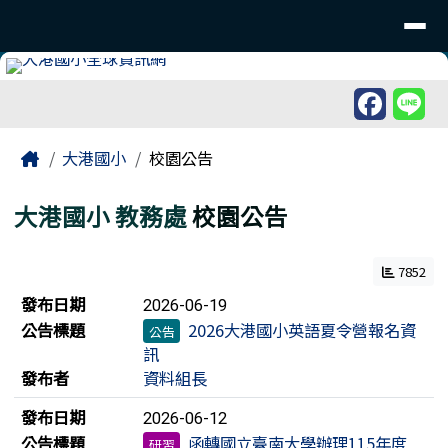
臺南市北區大港國民小學
導覽列
跳至主內容區
工具列
頁尾區域
主內容區域
Home
大港國小
校園公告
大港國小
教務處
校園公告
7852
新聞列表
發布日期
2026-06-19
公告標題
2026大港國小英語夏令營報名資
公告
訊
發布者
資料組長
發布日期
2026-06-12
公告標題
函轉國立臺南大學辦理115年度
研習