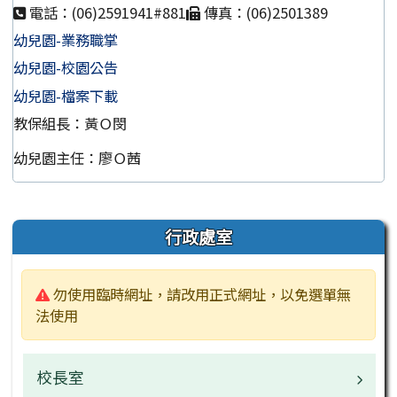
電話：(06)2591941#881
傳真：(06)2501389
幼兒園-業務職掌
幼兒園-校園公告
幼兒園-檔案下載
教保組長：黃Ｏ閔
幼兒園主任：廖Ｏ茜
左邊區域內容
行政處室
警告:
勿使用臨時網址，請改用正式網址，以免選單無
法使用
校長室