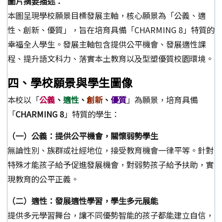
圖片摘要描述：
本圖呈現學校願景目標發展主軸，核心願景為「公義、適
性、創新、優質」，旨在培育具備「CHARMING 8」特質的
幸福全人學生。發展主軸包含提供公平機會、發展適性課
程、提升語文科力、落實本土教育以及型塑優質校園環境。
四、學校願景與學生圖像
本校以「
公義
、
適性
、
創新
、
優質
」為願景，培育具備
「
CHARMING 8
」特質的學生：
（一）公義：提供公平機會，關懷弱勢學生
無論性別、族群或社經地位，接受教育機會一律平等。針對
特殊才能孩子給予促進發展機會，對弱勢孩子給予扶助，實
現教育的公平正義。
（二）適性：發展適性學習，學生多元展能
提供多元學習舞台，讓不同優勢智能的孩子都能建立自信，