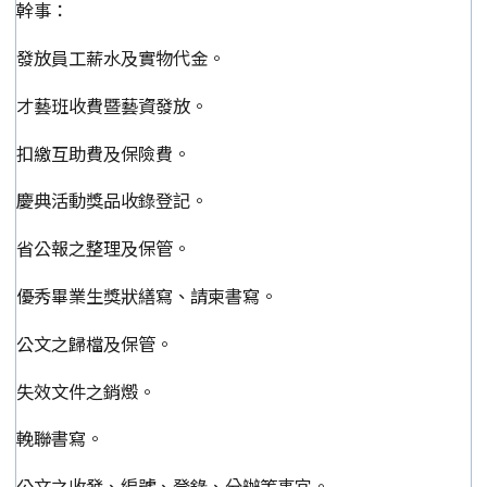
幹事：
發放員工薪水及實物代金。
才藝班收費暨藝資發放。
扣繳互助費及保險費。
慶典活動獎品收錄登記。
省公報之整理及保管。
優秀畢業生獎狀繕寫、請柬書寫。
公文之歸檔及保管。
失效文件之銷燬。
輓聯書寫。
公文之收發、編號、登錄、分辦等事宜。