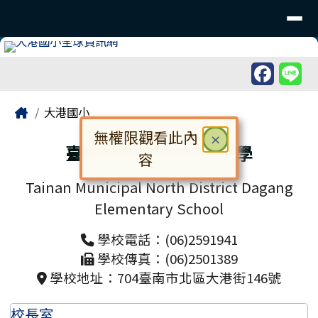
臺南市北區大港國民小學
導覽列
跳至主內容區
工具列
頁尾區域
主內容區域
Home
大港國小
無權限觀看此內
關閉
×
臺南市北區大港國民小學
容
對話框已開啟。請使用 Tab 鍵在選
Tainan Municipal North District Dagang
Elementary School
學校電話：(06)2591941
學校傳真：(06)2501389
學校地址：704臺南市北區大港街146號
校長室