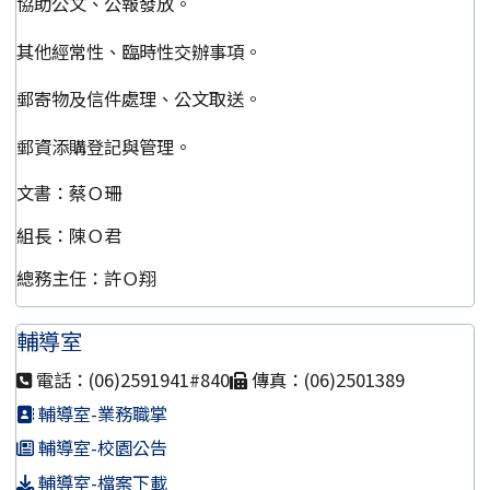
協助公文、公報發放。
其他經常性、臨時性交辦事項。
郵寄物及信件處理、公文取送。
郵資添購登記與管理。
文書：蔡Ｏ珊
組長：陳Ｏ君
總務主任：許Ｏ翔
輔導室
電話：(06)2591941#840
傳真：(06)2501389
輔導室-業務職掌
輔導室-校園公告
輔導室-檔案下載