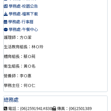
學務處-校園公告
學務處-檔案下載
學務處-行事曆
學務處-午餐中心
護理師：方Ｏ潔
生活教育組長：林Ｏ玲
體育組長：蔡Ｏ蒓
衛生組長：黃Ｏ名
營養師：李Ｏ惠
學務主任：何Ｏ仁
總務處
電話：(06)2591941#830
傳真：(06)2501389