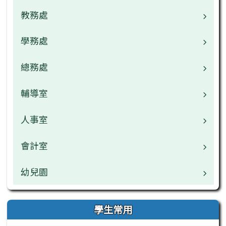
教務處
校長介紹
校園公告
學務處
業務職掌
校園公告
總務處
業務職掌
常用連結
校園公告
輔導室
業務職掌
檔案下載
檔案下載
校園公告
人事室
業務職掌
行事曆
行事曆
檔案下載
校園公告
會計室
業務職掌
網管專區
午餐中心
行事曆
檔案下載
校園公告
幼兒園
業務職掌
學生常用
行事曆
檔案下載
校園公告
業務職掌
學生常用
教師常用
行事曆
檔案下載
校園公告