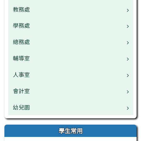
教務處
校長介紹
校園公告
學務處
業務職掌
校園公告
總務處
業務職掌
常用連結
校園公告
輔導室
業務職掌
檔案下載
檔案下載
校園公告
人事室
業務職掌
行事曆
行事曆
檔案下載
校園公告
會計室
業務職掌
網管專區
午餐中心
行事曆
檔案下載
校園公告
幼兒園
業務職掌
學生常用
行事曆
檔案下載
校園公告
業務職掌
學生常用
教師常用
行事曆
檔案下載
校園公告