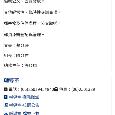
協助公文、公報發放。
其他經常性、臨時性交辦事項。
郵寄物及信件處理、公文取送。
郵資添購登記與管理。
文書：蔡Ｏ珊
組長：陳Ｏ君
總務主任：許Ｏ翔
輔導室
電話：(06)2591941#840
傳真：(06)2501389
輔導室-業務職掌
輔導室-校園公告
輔導室-檔案下載