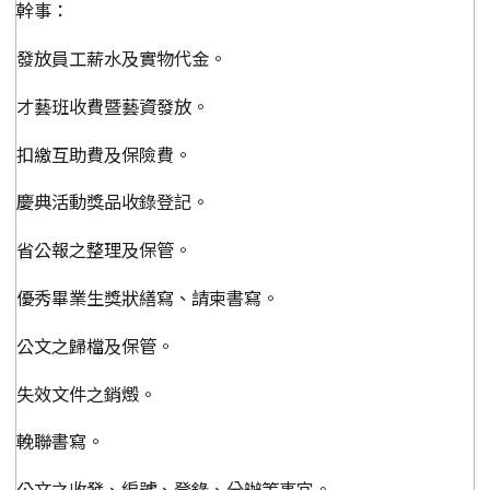
幹事：
發放員工薪水及實物代金。
才藝班收費暨藝資發放。
扣繳互助費及保險費。
慶典活動獎品收錄登記。
省公報之整理及保管。
優秀畢業生獎狀繕寫、請柬書寫。
公文之歸檔及保管。
失效文件之銷燬。
輓聯書寫。
公文之收發、編號、登錄、分辦等事宜。