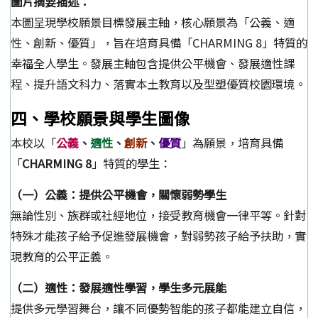
圖片摘要描述：
本圖呈現學校願景目標發展主軸，核心願景為「公義、適
性、創新、優質」，旨在培育具備「CHARMING 8」特質的
幸福全人學生。發展主軸包含提供公平機會、發展適性課
程、提升語文科力、落實本土教育以及型塑優質校園環境。
四、學校願景與學生圖像
本校以「
公義
、
適性
、
創新
、
優質
」為願景，培育具備
「
CHARMING 8
」特質的學生：
（一）公義：提供公平機會，關懷弱勢學生
無論性別、族群或社經地位，接受教育機會一律平等。針對
特殊才能孩子給予促進發展機會，對弱勢孩子給予扶助，實
現教育的公平正義。
（二）適性：發展適性學習，學生多元展能
提供多元學習舞台，讓不同優勢智能的孩子都能建立自信，