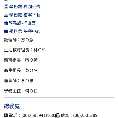
學務處-校園公告
學務處-檔案下載
學務處-行事曆
學務處-午餐中心
護理師：方Ｏ潔
生活教育組長：林Ｏ玲
體育組長：蔡Ｏ蒓
衛生組長：黃Ｏ名
營養師：李Ｏ惠
學務主任：何Ｏ仁
總務處
電話：(06)2591941#830
傳真：(06)2501389