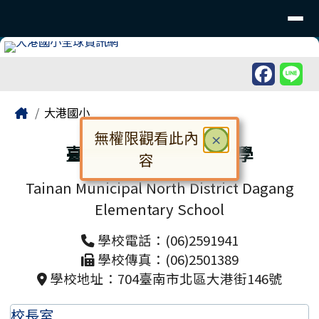
臺南市北區大港國民小學
導覽列
跳至主內容區
工具列
頁尾區域
主內容區域
Home
大港國小
無權限觀看此內
關閉
×
臺南市北區大港國民小學
容
對話框已開啟。請使用 Tab 鍵在選
Tainan Municipal North District Dagang
Elementary School
學校電話：(06)2591941
學校傳真：(06)2501389
學校地址：704臺南市北區大港街146號
校長室