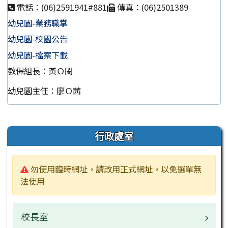
電話：(06)2591941#881
傳真：(06)2501389
幼兒園-業務職掌
幼兒園-校園公告
幼兒園-檔案下載
教保組長：黃Ｏ閔
幼兒園主任：廖Ｏ茜
左邊區域內容
行政處室
警告:
勿使用臨時網址，請改用正式網址，以免選單無
法使用
校長室