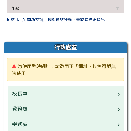
午點
點此（另開新視窗）校園食材登錄平臺觀看詳細資訊
左邊區域內容
行政處室
警告:
勿使用臨時網址，請改用正式網址，以免選單無
法使用
校長室
教務處
校長介紹
校園公告
學務處
業務職掌