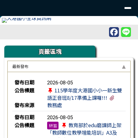
臺南市北區大港國民小學
導覽列
跳至主內容區
工具列
頁尾區域
上中區域內容
頁籤區塊
最新發布
新聞列表
發布日期
2026-08-05
公告標題
115學年度大港國小小一新生雙
有1個附檔
語正音班8/17準備上課囉!!!
發布來源
教務處
發布日期
2026-08-05
公告標題
教育部於edu磨課師上架
研習
「教師數位教學增能培訓」A3及