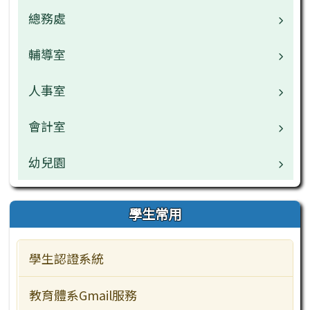
校園公告
總務處
業務職掌
常用連結
校園公告
輔導室
業務職掌
檔案下載
檔案下載
校園公告
人事室
業務職掌
行事曆
行事曆
檔案下載
校園公告
會計室
業務職掌
網管專區
午餐中心
行事曆
檔案下載
校園公告
幼兒園
業務職掌
學生常用
行事曆
檔案下載
校園公告
業務職掌
學生常用
教師常用
行事曆
檔案下載
校園公告
學生認證系統
主題網站
行事曆
檔案下載
教學資源
教育體系Gmail服務