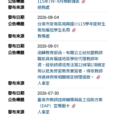
有8個附檔
公告標題
115年7月~9月樂齡課表
發布來源
總務處
發布日期
2026-08-04
公告標題
台南市安南區南興國小115學年度新生
有1個附檔
常態編班學生名冊
發布來源
教導處
發布日期
2026-08-01
公告標題
函轉教育部函，有關公立幼兒園教師
職前具有偏遠地區學校代理教師年
資，經依師資培育法第22條第1項規定
用以抵免修習教育實習者，得依教師
有2個
待遇條例等相關規定辦理提敘。
發布來源
人事室
發布日期
2026-07-30
公告標題
臺南市教師諮商輔導與員工協助方案
有2個附檔
（EAP）宣導圖卡
發布來源
人事室