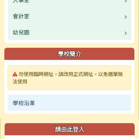
校園公告
校園公告
會計室
業務職掌
常用連結
常用連結
校園公告
幼兒園
業務職掌
榮譽榜
活動相簿
校園公告
校園公告
學校簡介
宣導專區
榮譽榜
業務職掌
警告:
勿使用臨時網址，請改用正式網址，以免選單無
校網舊站
行事曆
活動相簿
法使用
榮譽榜
學校沿革
常用連結
行事曆
右邊區域內容
請由此登入