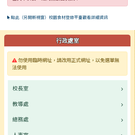
點此（另開新視窗）校園食材登錄平臺觀看詳細資訊
左邊區域內容
行政處室
警告:
勿使用臨時網址，請改用正式網址，以免選單無
法使用
校長室
教導處
業務職掌
總務處
職掌業務
成果專區
人事室
業務職掌