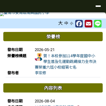
臺南市安南區南興國小全球資訊網
導覽列
跳至主內容區
工具列
大
中
小
頁尾區域
上中區域內容
榮譽榜
榮譽榜列表
發布日期
2026-05-21
榮譽榜標題
賀！本校參加114學年度國中小
學生普及化運動跳繩接力全市決
賽榮獲六班小校組第七名
發布者
李宗修
內容列表
新聞列表
發布日期
2026-08-04