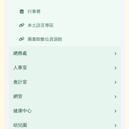
行事曆
本土語言專區
圖書館數位資源館
總務處
人事室
業務職掌
校園公告
會計室
業務職掌
常用連結
校園公告
網管
業務職掌
活動相簿
常用連結
校園公告
健康中心
校園公告
榮譽榜
檔案下載
常用連結
活動相簿
幼兒園
校園公告