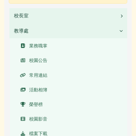
校長室
教導處
業務職掌
校長簡介(另開新視窗)
業務職掌
校園公告
常用連結
活動相簿
榮譽榜
校園影音
檔案下載