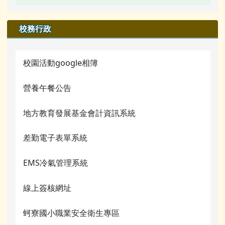
校園影音
行事曆
檔案下載
榮譽榜
業務職掌
校園公告
校務行政
公開資訊
行事曆
校園影音
行事曆
業務職掌
檔案下載
校園活動google相簿
檔案下載
活動相簿
行事曆
營養午餐公告
行事曆
榮譽榜
網管常用連結
地方教育發展基金會計資訊系統
校園影音
關於我們
差勤電子表單系統
常用連結
校務行政
檔案下載
EMS冷氣管理系統
蚵寮評鑑網站
行事曆
線上簽核網址
電腦課程資源
蚵寮國小職業安全衛生專區