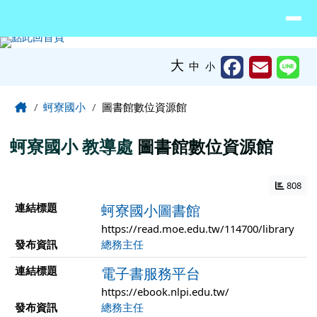
臺南市北門區蚵寮國民小學網站
導覽列
跳至主內容區
工具列
大
中
小
頁尾區域
主內容區域
Home
蚵寮國小
圖書館數位資源館
蚵寮國小
教導處
圖書館數位資源館
808
連結列表
連結標題
蚵寮國小圖書館
https://read.moe.edu.tw/114700/library
發布資訊
總務主任
連結標題
電子書服務平台
https://ebook.nlpi.edu.tw/
發布資訊
總務主任