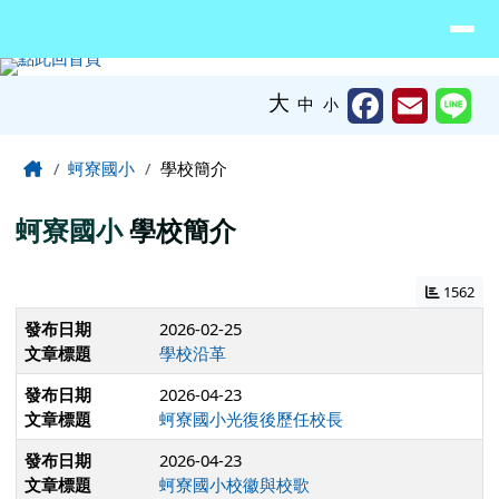
臺南市北門區蚵寮國民小學網站
導覽列
跳至主內容區
工具列
大
中
小
頁尾區域
主內容區域
Home
蚵寮國小
學校簡介
蚵寮國小
學校簡介
1562
發布日期
2026-02-25
文章標題
學校沿革
發布日期
2026-04-23
文章標題
蚵寮國小光復後歷任校長
發布日期
2026-04-23
文章標題
蚵寮國小校徽與校歌