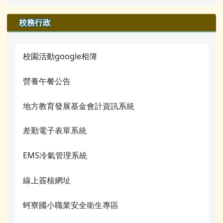
檔案下載
校園影音
行事曆
檔案下載
榮譽榜
業務職掌
校園公告
校務行政
行事曆
公開資訊
行事曆
校園影音
行事曆
業務職掌
本土語言專區
檔案下載
校園活動google相簿
檔案下載
活動相簿
圖書館數位資源館
行事曆
營養午餐公告
行事曆
榮譽榜
網管常用連結
地方教育發展基金會計資訊系統
校園影音
關於我們
差勤電子表單系統
常用連結
校務行政
檔案下載
EMS冷氣管理系統
蚵寮評鑑網站
行事曆
線上簽核網址
電腦課程資源
蚵寮國小職業安全衛生專區