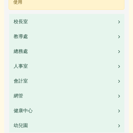
使用
校長室
教導處
業務職掌
校長簡介(另開新視窗)
總務處
業務職掌
校園公告
人事室
業務職掌
常用連結
校園公告
會計室
業務職掌
活動相簿
常用連結
校園公告
網管
業務職掌
榮譽榜
活動相簿
常用連結
校園公告
健康中心
校園公告
校園影音
榮譽榜
檔案下載
常用連結
活動相簿
幼兒園
校園公告