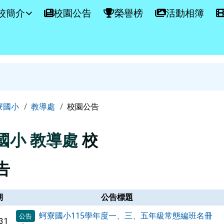
學網站
校簡介
校園公告
榮譽榜
活動相簿
容區域
寮國小
教導處
校園公告
國小
教導處
校
告
期
公告標題
蚵寮國小115學年度一、三、五年級常態編班名冊
公告
31