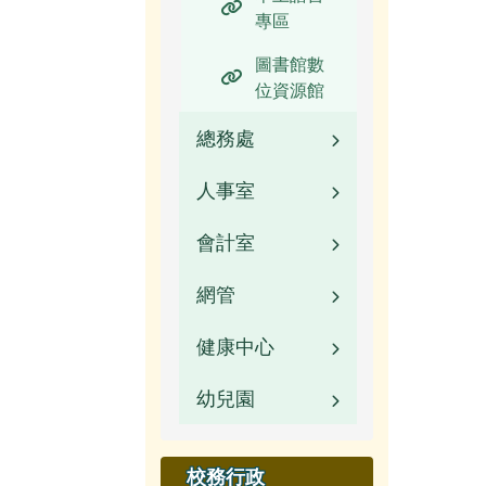
專區
圖書館數
位資源館
總務處
人事室
業務職掌
會計室
校園公告
業務職掌
網管
常用連結
校園公告
業務職掌
健康中心
校園公告
活動相簿
常用連結
校園公告
幼兒園
活動相簿
校園公告
榮譽榜
檔案下載
常用連結
榮譽榜
業務職掌
校園公告
校園影音
行事曆
檔案下載
校務行政