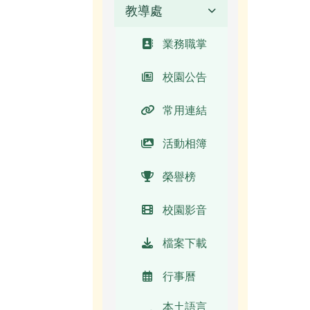
教導處
業務職掌
校長簡介
業務職掌
(另開新視
窗)
校園公告
常用連結
活動相簿
榮譽榜
校園影音
檔案下載
行事曆
本土語言