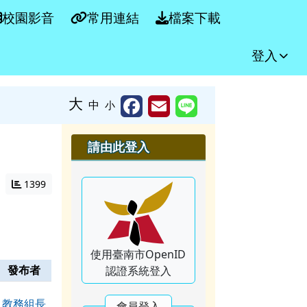
校園影音
常用連結
檔案下載
登入
大
中
小
右邊區域內容
請由此登入
1399
使用臺南市OpenID
發布者
認證系統登入
教務組長
會員登入