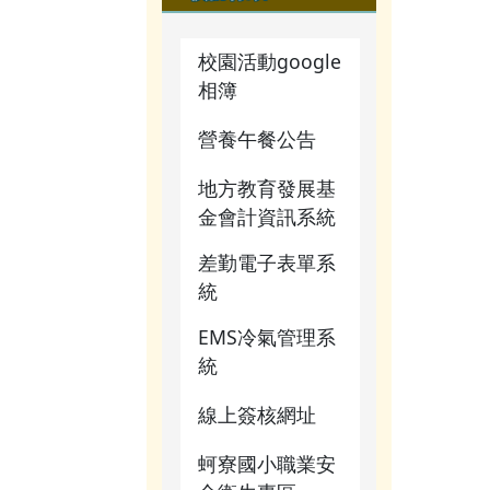
校園影音
行事曆
業務職掌
公開資訊
行事曆
校園活動google
檔案下載
活動相簿
檔案下載
相簿
行事曆
榮譽榜
行事曆
營養午餐公告
網管常用
校園影音
地方教育發展基
連結
金會計資訊系統
常用連結
關於我們
差勤電子表單系
檔案下載
統
校務行政
行事曆
EMS冷氣管理系
蚵寮評鑑
統
網站
線上簽核網址
電腦課程
資源
蚵寮國小職業安
宣導網站