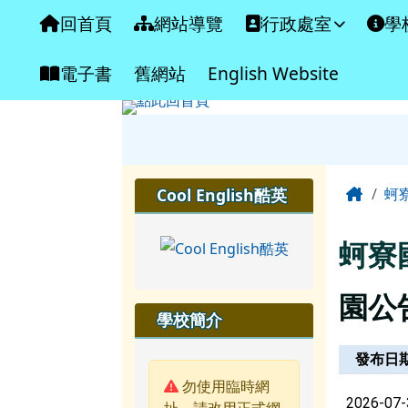
臺南市北門區蚵寮國民小
導覽列
跳至主內容區
回首頁
網站導覽
行政處室
學
電子書
舊網站
English Website
工具列
頁尾區域
主內
左邊區域內容
Home
Cool English酷英
蚵
蚵寮
園公
學校簡介
新聞列表
發布日
警告:
勿使用臨時網
2026-07-