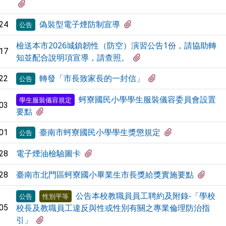
有3個附檔
有1個附檔
偽裝型電子煙防制宣導
24
公告
檢送本市2026城鎮韌性（防空）演習公告1份，請協助轉
17
有1個附檔
知並配合說明項宣導，請查照。
有1個附檔
轉發「市長致家長的一封信」
22
公告
蚵寮國民小學學生服裝儀容委員會設置
學生服裝儀容規定
03
有1個附檔
要點
有1個附檔
臺南市蚵寮國民小學學生獎懲規定
01
公告
有1個附檔
電子煙油檢驗圖卡
28
有1
臺南市北門區蚵寮國小畢業生市長獎給獎實施要點
28
公告本校教職員員工聘約及附錄-「學校
公告
性別平等
校長及教職員工違反與性或性別有關之專業倫理防治指
05
有3個附檔
引」