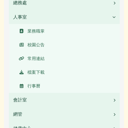
校長簡介(另開新視窗)
總務處
業務職掌
校園公告
人事室
業務職掌
常用連結
校園公告
業務職掌
活動相簿
常用連結
校園公告
榮譽榜
活動相簿
常用連結
校園影音
榮譽榜
檔案下載
檔案下載
校園影音
行事曆
行事曆
公開資訊
會計室
本土語言專區
檔案下載
網管
業務職掌
圖書館數位資源館
行事曆
校園公告