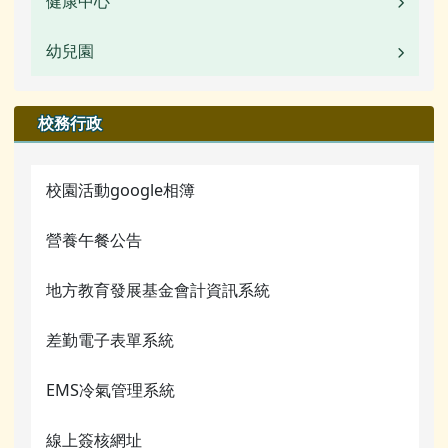
健康中心
校園公告
常用連結
活動相簿
幼兒園
校園公告
檔案下載
榮譽榜
業務職掌
校園公告
校務行政
行事曆
校園影音
行事曆
業務職掌
校園活動google相簿
檔案下載
活動相簿
營養午餐公告
行事曆
榮譽榜
網管常用連結
地方教育發展基金會計資訊系統
校園影音
關於我們
差勤電子表單系統
常用連結
校務行政
檔案下載
EMS冷氣管理系統
蚵寮評鑑網站
行事曆
線上簽核網址