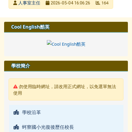
發布者
人事室主任
164
2026-05-04 16:06:26
發布日期
瀏覽次數
左邊區域內容
Cool English酷英
學校簡介
警告:
勿使用臨時網址，請改用正式網址，以免選單無法
使用
學校沿革
蚵寮國小光復後歷任校長