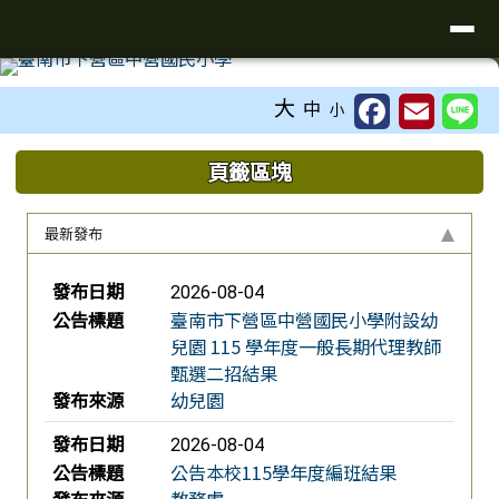
台南市下營區中營國民小學校網
導覽列
跳至主內容區
工具列
大
中
小
頁尾區域
上中區域內容
頁籤區塊
最新發布
新聞列表
發布日期
2026-08-04
公告標題
臺南市下營區中營國民小學附設幼
兒園 115 學年度一般長期代理教師
甄選二招結果
發布來源
幼兒園
發布日期
2026-08-04
公告標題
公告本校115學年度編班結果
發布來源
教務處