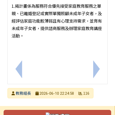
1.揭計畫係為服務符合優先接受家庭教育服務之單
親、已離婚登記或實際單獨照顧未成年子女者，及
經評估家庭功能較薄弱且有心理支持需求，並育有
未成年子女者，提供諮商服務及辦理家庭教育講座
活動。
上一筆：衛武營國家藝術文化中心2026年「【武營大
下一筆：
發布者
教務組長
116
2026-06-10 22:24:58
發布日期
瀏覽次數
左邊區域內容