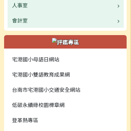
校園公告
人事室
校園公告
常用連結
業務職掌
會計室
業務職掌
活動相簿
活動相簿
校園公告
業務職掌
行事曆
新聞報導
常用連結
校園公告
宅港國小母語日網站
捐贈芳名錄
榮譽榜
行事曆
常用連結
宅港國小雙語教育成果網
檔案下載
校園影音
行事曆
台南市宅港國小交通安全網站
常用連結
低碳永續綠校園標章網
檔案下載
登革熱專區
行事曆