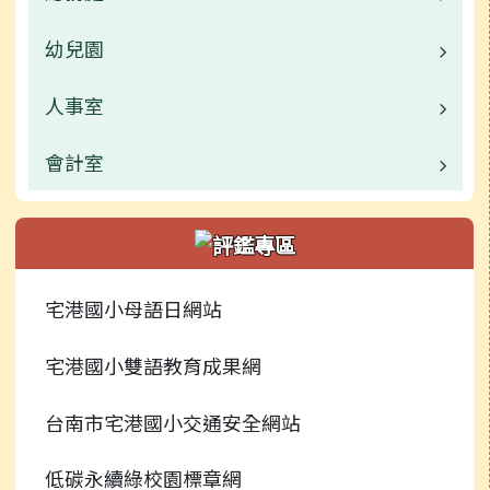
幼兒園
業務職掌
校園公告
人事室
校園公告
常用連結
業務職掌
會計室
業務職掌
活動相簿
活動相簿
校園公告
業務職掌
行事曆
新聞報導
常用連結
校園公告
宅港國小母語日網站
捐贈芳名錄
榮譽榜
行事曆
常用連結
宅港國小雙語教育成果網
檔案下載
校園影音
行事曆
台南市宅港國小交通安全網站
常用連結
低碳永續綠校園標章網
檔案下載