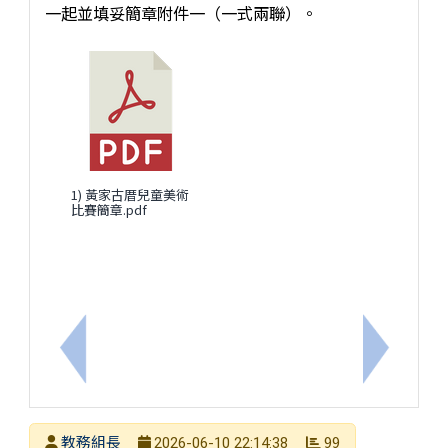
一起並填妥簡章附件一（一式兩聯）。
1) 黃家古厝兒童美術
比賽簡章.pdf
上一筆：回上頁2026臺南文資月『文資印象派』繪畫
下一筆：
發布者
教務組長
99
2026-06-10 22:14:38