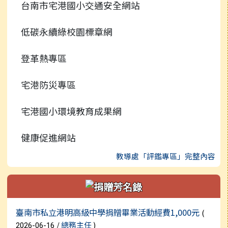
台南市宅港國小交通安全網站
常用連結
低碳永續綠校園標章網
檔案下載
登革熱專區
行事曆
宅港防災專區
宅港國小環境教育成果網
健康促進網站
教導處「評鑑專區」完整內容
新聞列表
臺南市私立港明高級中學捐贈畢業活動經費1,000元
(
/
總務主任
)
2026-06-16