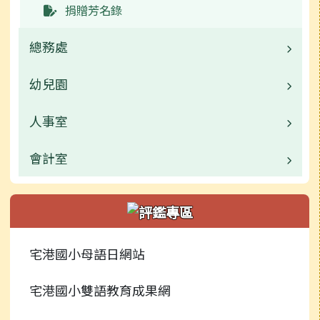
捐贈芳名錄
總務處
幼兒園
業務職掌
校園公告
人事室
校園公告
常用連結
業務職掌
會計室
業務職掌
活動相簿
活動相簿
校園公告
業務職掌
行事曆
新聞報導
常用連結
校園公告
宅港國小母語日網站
捐贈芳名錄
榮譽榜
行事曆
常用連結
宅港國小雙語教育成果網
檔案下載
校園影音
行事曆