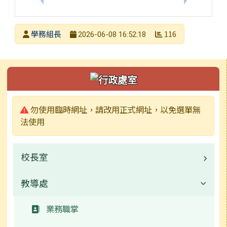
發布者
學務組長
116
2026-06-08 16:52:18
發布日期
瀏覽次數
左邊區域內容
警告:
勿使用臨時網址，請改用正式網址，以免選單無
法使用
校長室
教導處
業務職掌
常用連結
業務職掌