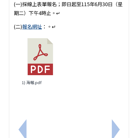
(一)採線上表單報名；即日起至115年6月30日（星
期二）下午4時止。↵
(二)
報名網址
：。↵
1) 海報.pdf
上一筆：轉知運動部重申各單位所屬人員赴陸參賽或
下一筆：