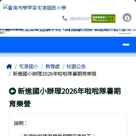
臺南市學甲區宅港國民小學
跳至主內容區
(06)7833227
導覽列
⏸
工具列
頁尾區域
主內容區域
Home
宅港國小
教導處
校園公告
新進國小辦理2026年啦啦隊暑期育樂營
回上頁
新進國小辦理2026年啦啦隊暑期
育樂營
說明：