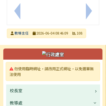
上一筆：轉知「兒少好聲音─兒童權利公約宣導暨兒
下一筆：
發布者
教導主任
108
2026-06-04 08:46:09
發布日期
瀏覽次數
左邊區域內容
警告:
勿使用臨時網址，請改用正式網址，以免選單無
法使用
校長室
教導處
業務職掌