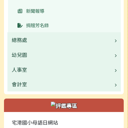
新聞報導
捐贈芳名錄
總務處
幼兒園
業務職掌
校園公告
人事室
校園公告
常用連結
業務職掌
會計室
業務職掌
活動相簿
活動相簿
校園公告
業務職掌
行事曆
新聞報導
常用連結
校園公告
宅港國小母語日網站
捐贈芳名錄
榮譽榜
行事曆
常用連結