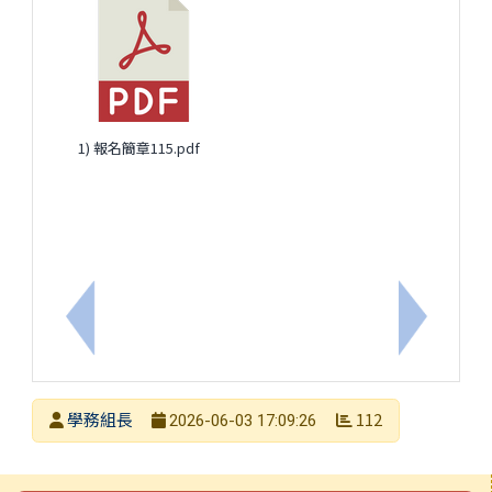
1) 報名簡章115.pdf
上一筆：世界自殺防治日新詩徵件活動
下一筆：
發布者
學務組長
112
2026-06-03 17:09:26
發布日期
瀏覽次數