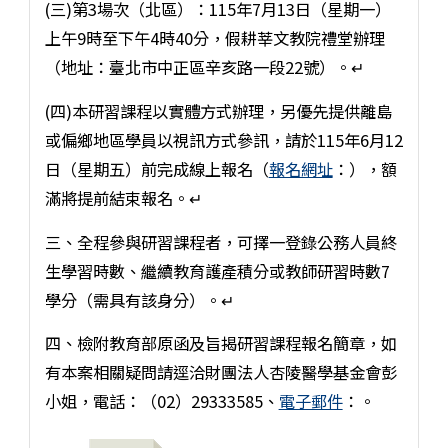
(三)第3場次（北區）：115年7月13日（星期一）
上午9時至下午4時40分，假耕莘文教院禮堂辦理
（地址：臺北市中正區辛亥路一段22號）。↵
(四)本研習課程以實體方式辦理，另優先提供離島
或偏鄉地區學員以視訊方式參訊，請於115年6月12
日（星期五）前完成線上報名（
報名網址
：），額
滿將提前結束報名。↵
三、全程參與研習課程者，可擇一登錄公務人員終
生學習時數、繼續教育護產積分或教師研習時數7
學分（需具有該身分）。↵
四、檢附教育部原函及旨揭研習課程報名簡章，如
有本案相關疑問請逕洽財團法人杏陵醫學基金會彭
小姐，電話：（02）29333585、
電子郵件
：。