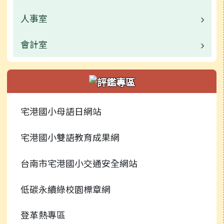
校園公告
人事室
校園公告
常用連結
業務職掌
會計室
業務職掌
活動相簿
活動相簿
校園公告
業務職掌
行事曆
新聞報導
常用連結
校園公告
宅港國小母語日網站
捐贈芳名錄
榮譽榜
行事曆
常用連結
宅港國小雙語教育成果網
檔案下載
校園影音
行事曆
台南市宅港國小交通安全網站
常用連結
低碳永續綠校園標章網
檔案下載
登革熱專區
行事曆