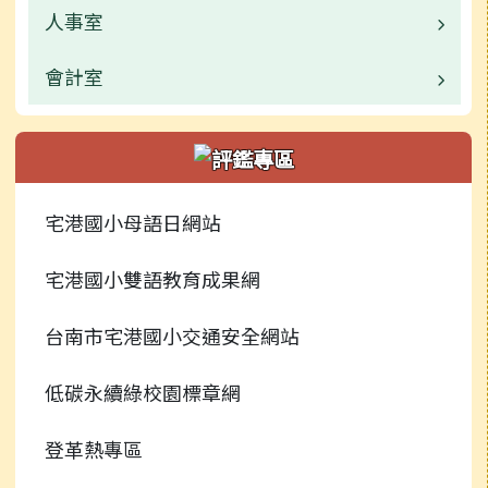
校園公告
人事室
校園公告
常用連結
業務職掌
會計室
業務職掌
活動相簿
活動相簿
校園公告
業務職掌
行事曆
新聞報導
常用連結
校園公告
宅港國小母語日網站
捐贈芳名錄
榮譽榜
行事曆
常用連結
宅港國小雙語教育成果網
檔案下載
校園影音
行事曆
台南市宅港國小交通安全網站
常用連結
低碳永續綠校園標章網
檔案下載
登革熱專區
行事曆