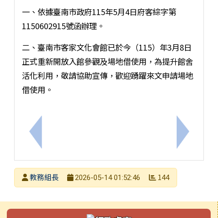
一、依據臺南市政府115年5月4日府客綜字第
1150602915號函辦理。
二、臺南市客家文化會館已於今（115）年3月8日
正式重新開放入館參觀及場地借使用，為提升館舍
活化利用，敬請協助宣傳，歡迎踴躍來文申請場地
借使用。
上一筆：國立臺灣師範大學科學教育中心辦理「國中
下一筆：
發布者
教務組長
144
2026-05-14 01:52:46
發布日期
瀏覽次數
左邊區域內容