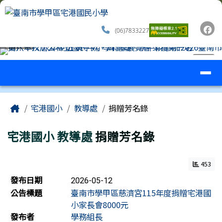
臺南市學甲區宅港國民小學
跳至主內容區
(06)7833227
導覽列
⏸
工具列
頁尾區域
主內容區域
Home
宅港國小
教導處
捐贈芳名錄
宅港國小
教導處
捐贈芳名錄
453
新聞列表
發布日期
2026-05-12
公告標題
臺南市學甲區慈濟宮115年度捐贈宅港國
小家長會8000元
發布者
學務組長