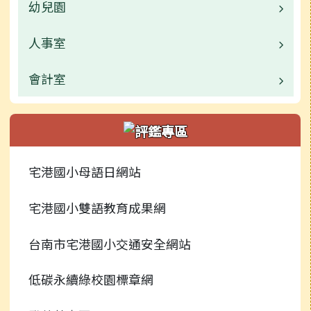
幼兒園
業務職掌
校園公告
人事室
校園公告
常用連結
業務職掌
會計室
業務職掌
活動相簿
活動相簿
校園公告
業務職掌
行事曆
新聞報導
常用連結
校園公告
宅港國小母語日網站
捐贈芳名錄
榮譽榜
行事曆
常用連結
宅港國小雙語教育成果網
檔案下載
校園影音
行事曆
台南市宅港國小交通安全網站
常用連結
低碳永續綠校園標章網
檔案下載