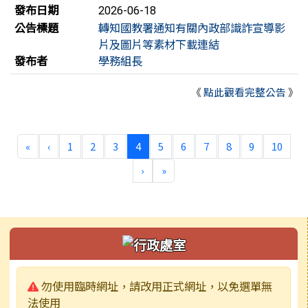
發布日期
2026-06-18
公告標題
轉知國教署通知有關內政部識詐宣導影
片及圖片等素材下載連結
發布者
學務組長
《
點此觀看完整公告
》
第一頁
上一頁
(目前頁次)
«
‹
1
2
3
4
5
6
7
8
9
10
下一頁
最後頁
›
»
左邊區域內容
警告:
勿使用臨時網址，請改用正式網址，以免選單無
法使用