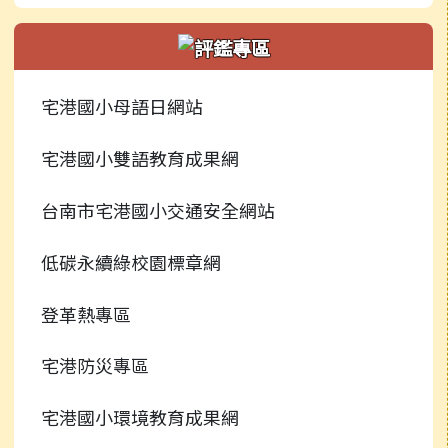
活動相簿
活動相簿
校園公告
業務職掌
行事曆
新聞報導
常用連結
校園公告
宅港國小母語日網站
捐贈芳名錄
榮譽榜
行事曆
常用連結
宅港國小雙語教育成果網
檔案下載
校園影音
行事曆
台南市宅港國小交通安全網站
常用連結
低碳永續綠校園標章網
檔案下載
登革熱專區
行事曆
宅港防災專區
宅港國小環境教育成果網