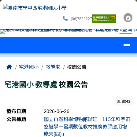
臺南市學甲區宅港國民小學
跳至主內容區
(06)7833227
導覽列
⏸
工具列
頁尾區域
主內容區域
Home
宅港國小
教導處
校園公告
宅港國小
教導處
校園公告
8043
新聞列表
發布日期
2026-06-26
公告標題
國立自然科學博物館辦理「115年科宇宙
悠遊學—暑期數位教材推廣教師應用增
能營(四)」