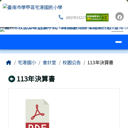
臺南市學甲區宅港國民小學
跳至主內容區
(06)7833227
導覽列
⏸
工具列
頁尾區域
主內容區域
Home
宅港國小
會計室
校園公告
113年決算書
回上頁
113年決算書