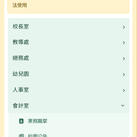
法使用
校長室
教導處
業務職掌
常用連結
總務處
業務職掌
校園公告
幼兒園
業務職掌
常用連結
校園公告
人事室
校園公告
活動相簿
常用連結
業務職掌
會計室
業務職掌
榮譽榜
活動相簿
活動相簿
校園公告
業務職掌
行事曆
行事曆
新聞報導
常用連結
校園公告