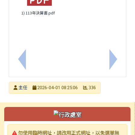
1) 113年決算書.pdf
上一筆：114年決算書
下一筆：1
發布者
主任
336
2026-04-01 08:25:06
發布日期
瀏覽次數
左邊區域內容
警告:
勿使用臨時網址，請改用正式網址，以免選單無