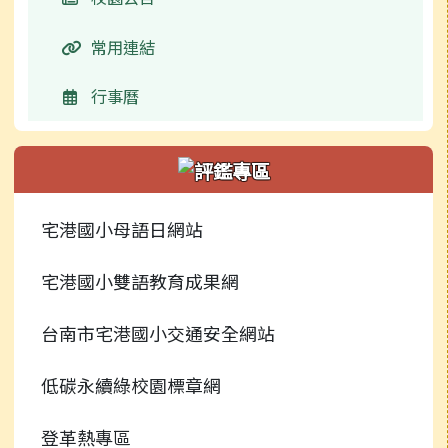
校園影音
捐贈芳名錄
榮譽榜
行事曆
常用連結
評鑑專區
檔案下載
校園影音
行事曆
學校規範
常用連結
新聞報導
檔案下載
宅港國小母語日網站
捐贈芳名錄
行事曆
宅港國小雙語教育成果網
台南市宅港國小交通安全網站
低碳永續綠校園標章網
登革熱專區