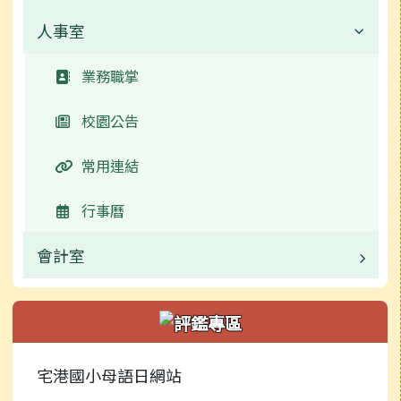
常用連結
校園公告
人事室
校園公告
活動相簿
常用連結
業務職掌
業務職掌
榮譽榜
活動相簿
活動相簿
校園公告
行事曆
行事曆
新聞報導
常用連結
校園影音
捐贈芳名錄
榮譽榜
行事曆
評鑑專區
檔案下載
校園影音
會計室
學校規範
常用連結
業務職掌
新聞報導
檔案下載
校園公告
宅港國小母語日網站
捐贈芳名錄
行事曆
常用連結