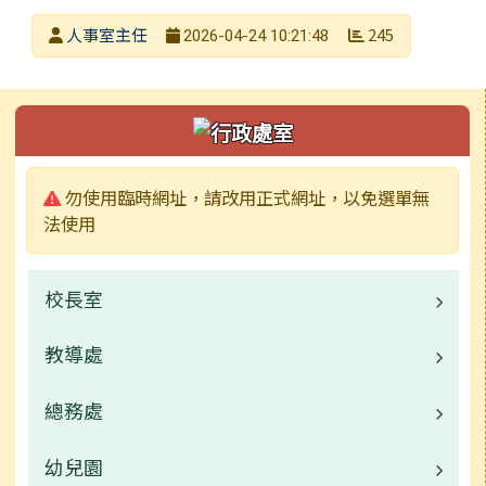
發布者
人事室主任
245
2026-04-24 10:21:48
發布日期
瀏覽次數
左邊區域內容
警告:
勿使用臨時網址，請改用正式網址，以免選單無
法使用
校長室
教導處
業務職掌
常用連結
總務處
業務職掌
校園公告
幼兒園
業務職掌