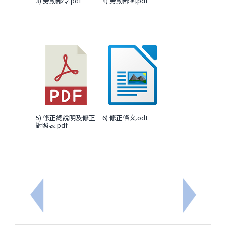
3) 勞動部令.pdf
4) 勞動部函.pdf
5) 修正總說明及修正
6) 修正條文.odt
對照表.pdf
上一筆：轉知教育部國民及學前教育署修正「偏遠地
下一筆：