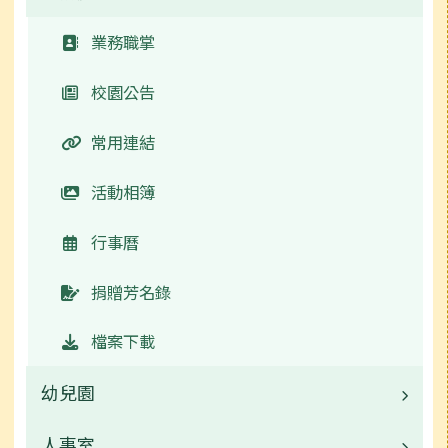
校園公告
業務職掌
常用連結
校園公告
活動相簿
常用連結
榮譽榜
活動相簿
行事曆
行事曆
校園影音
捐贈芳名錄
評鑑專區
檔案下載
學校規範
幼兒園
新聞報導
人事室
校園公告