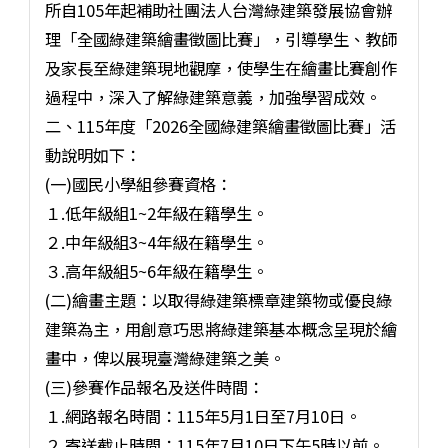
所自105年起補助社團法人台灣綠建築發展協會辦
理「全國綠建築繪畫徵圖比賽」，引導學生、教師
及家長至綠建築現地觀摩，使學生在繪畫比賽創作
過程中，深入了解綠建築意義，加強學習成效。
二、115年度「2026全國綠建築繪畫徵圖比賽」活
動說明如下：
(一)國民小學組參賽資格：
１.低年級組1~2年級在籍學生。
２.中年級組3~4年級在籍學生。
３.高年級組5~6年級在籍學生。
(二)繪畫主題：以取得綠建築標章建築物或優良綠
建築為主，用創意巧思將綠建築基本概念呈現於繪
畫中，俾以展現臺灣綠建築之美。
(三)參賽作品報名及送件時間：
１.網路報名時間：115年5月1日至7月10日。
２.寄送截止時間：115年7月10日下午5時以前。