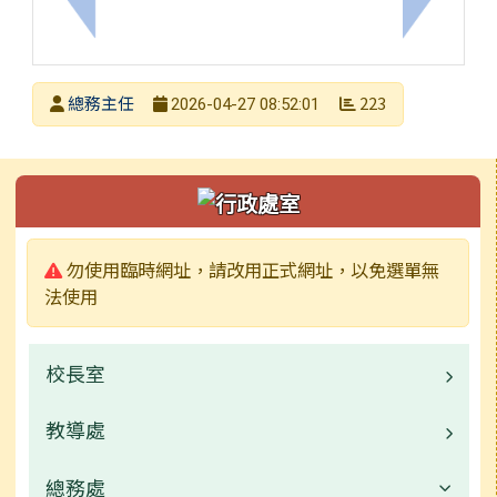
上一筆：轉知台灣電力股份有限公司台南區營業處推廣
下一筆：
發布者
總務主任
223
2026-04-27 08:52:01
發布日期
瀏覽次數
左邊區域內容
警告:
勿使用臨時網址，請改用正式網址，以免選單無
法使用
校長室
教導處
業務職掌
常用連結
總務處
業務職掌