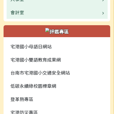
捐贈芳名錄
業務職掌
會計室
業務職掌
活動相簿
校園公告
業務職掌
新聞報導
常用連結
校園公告
宅港國小母語日網站
榮譽榜
行事曆
常用連結
宅港國小雙語教育成果網
校園影音
行事曆
台南市宅港國小交通安全網站
常用連結
低碳永續綠校園標章網
檔案下載
登革熱專區
行事曆
宅港防災專區