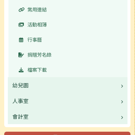
活動相簿
常用連結
榮譽榜
活動相簿
行事曆
行事曆
校園影音
捐贈芳名錄
評鑑專區
檔案下載
學校規範
幼兒園
新聞報導
人事室
校園公告
捐贈芳名錄
業務職掌
會計室
業務職掌
活動相簿
校園公告
業務職掌