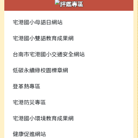
新聞報導
常用連結
校園公告
宅港國小母語日網站
榮譽榜
行事曆
常用連結
宅港國小雙語教育成果網
校園影音
行事曆
台南市宅港國小交通安全網站
常用連結
低碳永續綠校園標章網
檔案下載
登革熱專區
行事曆
宅港防災專區
宅港國小環境教育成果網
健康促進網站