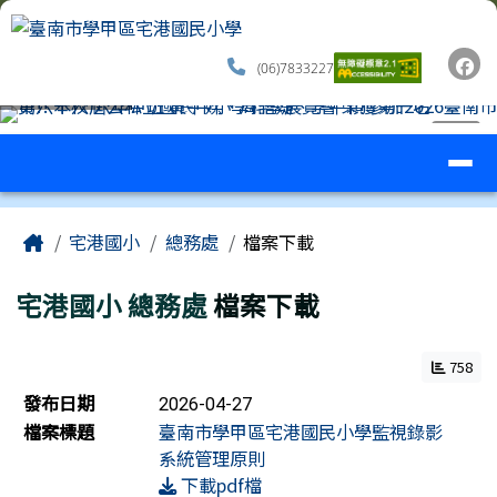
臺南市學甲區宅港國民小學
跳至主內容區
(06)7833227
導覽列
⏸
工具列
頁尾區域
主內容區域
Home
宅港國小
總務處
檔案下載
宅港國小
總務處
檔案下載
758
檔案列表
發布日期
2026-04-27
檔案標題
臺南市學甲區宅港國民小學監視錄影
系統管理原則
下載pdf檔