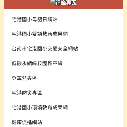
新聞報導
常用連結
校園公告
宅港國小母語日網站
榮譽榜
行事曆
常用連結
宅港國小雙語教育成果網
校園影音
行事曆
台南市宅港國小交通安全網站
常用連結
低碳永續綠校園標章網
檔案下載
登革熱專區
行事曆
宅港防災專區
宅港國小環境教育成果網
健康促進網站