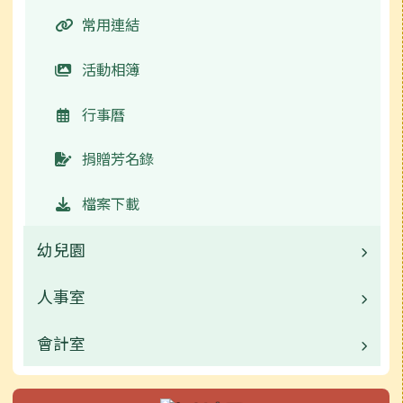
活動相簿
常用連結
榮譽榜
活動相簿
行事曆
行事曆
校園影音
捐贈芳名錄
評鑑專區
檔案下載
學校規範
幼兒園
新聞報導
人事室
校園公告
捐贈芳名錄
業務職掌
會計室
業務職掌
活動相簿
校園公告
業務職掌