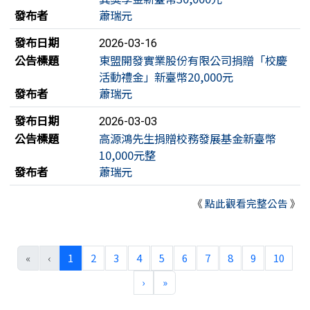
發布者
蕭瑞元
發布日期
2026-03-16
公告標題
東盟開發實業股份有限公司捐贈「校慶
活動禮金」新臺幣20,000元
發布者
蕭瑞元
發布日期
2026-03-03
公告標題
高源鴻先生捐贈校務發展基金新臺幣
10,000元整
發布者
蕭瑞元
《
點此觀看完整公告
》
(目前頁次)
«
‹
1
2
3
4
5
6
7
8
9
10
下一頁
最後頁
›
»