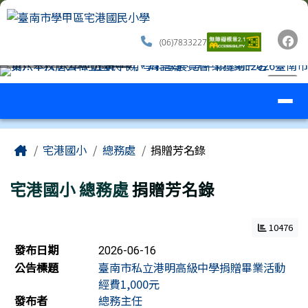
臺南市學甲區宅港國民小學
跳至主內容區
(06)7833227
導覽列
⏸
工具列
頁尾區域
主內容區域
Home
宅港國小
總務處
捐贈芳名錄
宅港國小
總務處
捐贈芳名錄
10476
新聞列表
發布日期
2026-06-16
公告標題
臺南市私立港明高級中學捐贈畢業活動
經費1,000元
發布者
總務主任